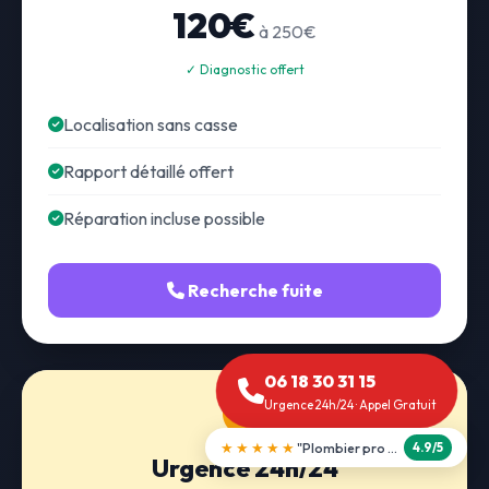
120€
à 250€
✓ Diagnostic offert
Localisation sans casse
Rapport détaillé offert
Réparation incluse possible
Recherche fuite
06 18 30 31 15
Urgence 24h/24 · Appel Gratuit
★★★★★
"Débouchage WC en 30 min"
5.0/5
Urgence 24h/24