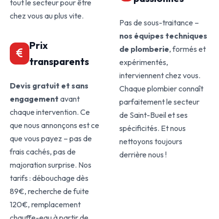
tout le secteur pour être
chez vous au plus vite.
Pas de sous-traitance –
nos équipes techniques
Prix
de plomberie
, formés et
transparents
expérimentés,
interviennent chez vous.
Devis gratuit et sans
Chaque plombier connaît
engagement
avant
parfaitement le secteur
chaque intervention. Ce
de Saint-Bueil et ses
que nous annonçons est ce
spécificités. Et nous
que vous payez – pas de
nettoyons toujours
frais cachés, pas de
derrière nous !
majoration surprise. Nos
tarifs : débouchage dès
89€, recherche de fuite
120€, remplacement
chauffe-eau à partir de