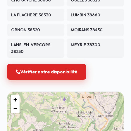
CHORANCHE 38680
OULLES 38520
LA FLACHERE 38530
LUMBIN 38660
ORNON 38520
MOIRANS 38430
LANS-EN-VERCORS
MEYRIE 38300
38250
Vérifier notre disponibilité
+
−