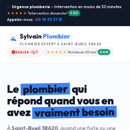
Urgence plomberie
– Intervention en moins de 30 minutes
★★★★★
"Service ultra rapide !"
5.0/5
Appelez-nous :
06 18 30 31 15
Sylvain
Plombier
PLOMBIER EXPERT À
SAINT-BUEIL 38620
24h/24 · 7j/7
★★★★☆
"Devis gratuit"
4.8/5
plombier
Le
qui
répond quand vous en
vraiment besoin
avez
À
Saint-Bueil 38620
, quand une fuite ou une