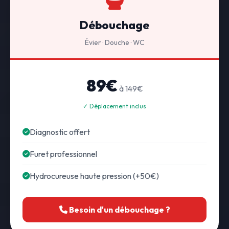
Débouchage
Évier · Douche · WC
89€
à 149€
✓ Déplacement inclus
Diagnostic offert
Furet professionnel
Hydrocureuse haute pression (+50€)
Besoin d'un débouchage ?