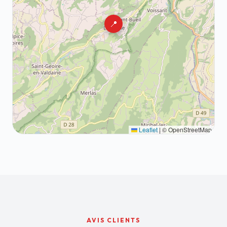
📍
Leaflet
|
© OpenStreetMap
AVIS CLIENTS