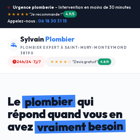
Urgence plomberie
– Intervention en moins de 30 minutes
★★★★★
"Service ultra rapide !"
5.0/5
Appelez-nous :
06 18 30 31 15
Sylvain
Plombier
PLOMBIER EXPERT À
SAINT-MURY-MONTEYMOND
38190
24h/24 · 7j/7
★★★★☆
"Devis gratuit"
4.8/5
plombier
Le
qui
répond quand vous en
vraiment besoin
avez