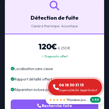
Détection de fuite
Caméra thermique · Acoustique
120€
à 250€
✓ Diagnostic offert
Localisation sans casse
Rapport détaillé offert
06 18 30 31 15
Réparation incluse possible
Urgence 24h/24 · Appel Gratuit
★★★★★
"Débouchage WC en 30 min"
5.0/5
Recherche fuite