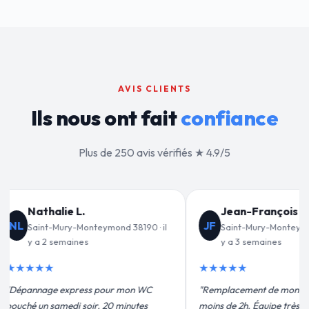
AVIS CLIENTS
Ils nous ont fait
confiance
Plus de 250 avis vérifiés ★ 4.9/5
nçois C.
Valérie D.
VD
-Monteymond 38190 · il
Saint-Mury-Monteymond 38190 · il
nes
y a 1 mois
★★★★★
de mon chauffe-eau en
"Un grand merci à Sylvain Plombier
ipe très pro, devis
pour leur intervention rapide et