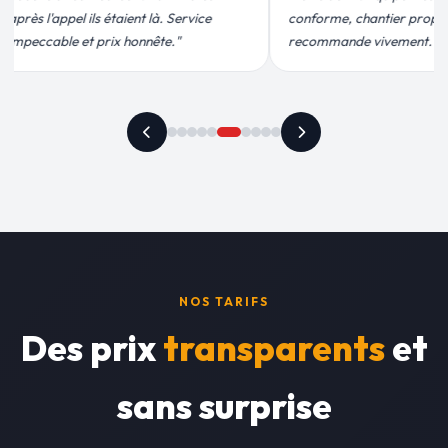
ier propre. Je
efficace. Fuite réparée en 30 min, prix
ement."
plus qu'honnête !"
NOS TARIFS
Des prix
transparents
et
sans surprise