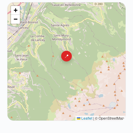
+
−
📍
Leaflet
|
© OpenStreetMap