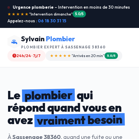
Urgence plomberie
– Intervention en moins de 30 minutes
★★★★★
"Je recommande !"
4.9/5
Appelez-nous :
06 18 30 31 15
Sylvain
Plombier
PLOMBIER EXPERT À
SASSENAGE 38360
24h/24 · 7j/7
★★★★☆
"Devis gratuit"
4.8/5
plombier
Le
qui
répond quand vous en
vraiment besoin
avez
À
Sassenage 38360
, quand une fuite ou une