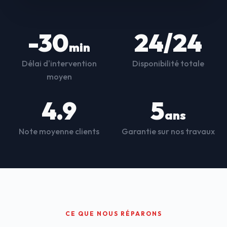
-30
24/24
min
Délai d'intervention
Disponibilité totale
moyen
4.9
5
ans
Note moyenne clients
Garantie sur nos travaux
CE QUE NOUS RÉPARONS