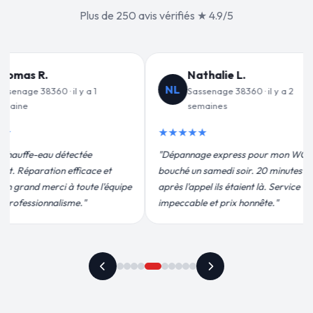
Plus de 250 avis vérifiés ★ 4.9/5
alie L.
Jean-François C.
JF
age 38360 · il y a 2
Sassenage 38360 · il y a 3
ines
semaines
★★★★★
 express pour mon WC
"Remplacement de mon chauffe-eau en
medi soir. 20 minutes
moins de 2h. Équipe très pro, devis
ils étaient là. Service
conforme, chantier propre. Je
t prix honnête."
recommande vivement."