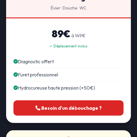
Évier · Douche · WC
89€
à 149€
✓ Déplacement inclus
Diagnostic offert
Furet professionnel
Hydrocureuse haute pression (+50€)
Besoin d'un débouchage ?