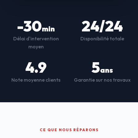
-30
24/24
min
Délai d'intervention
Disponibilité totale
moyen
4.9
5
ans
Note moyenne clients
Garantie sur nos travaux
CE QUE NOUS RÉPARONS