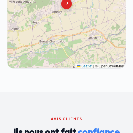
📍
Leaflet
|
© OpenStreetMap
AVIS CLIENTS
Ils nous ont fait
confiance