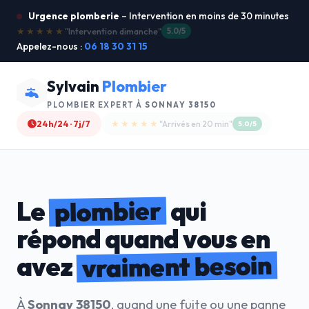
Urgence plomberie
– Intervention en moins de 30 minutes
★★★★★
"Service ultra rapide !"
5.0/5
Appelez-nous :
06 18 30 31 15
Sylvain
Plombier
PLOMBIER EXPERT À
SONNAY 38150
24h/24 · 7j/7
★★★★☆
"Devis gratuit"
4.8/5
plombier
Le
qui
répond quand vous en
vraiment besoin
avez
À
Sonnay 38150
, quand une fuite ou une panne