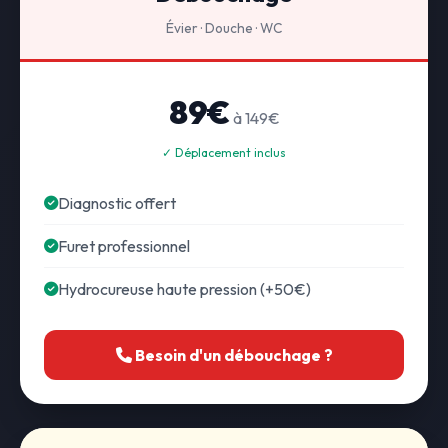
Évier · Douche · WC
89€
à 149€
✓ Déplacement inclus
Diagnostic offert
Furet professionnel
Hydrocureuse haute pression (+50€)
Besoin d'un débouchage ?