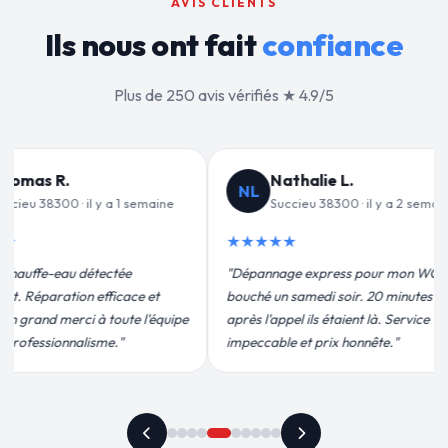
AVIS CLIENTS
Ils nous ont fait
confiance
Plus de 250 avis vérifiés ★ 4.9/5
ie L.
Jean-François C.
JF
38300 · il y a 2 semaines
Succieu 38300 · il y a 3 semaines
★★★★★
press pour mon WC
"Remplacement de mon chauffe-eau en
i soir. 20 minutes
moins de 2h. Équipe très pro, devis
 étaient là. Service
conforme, chantier propre. Je
rix honnête."
recommande vivement."