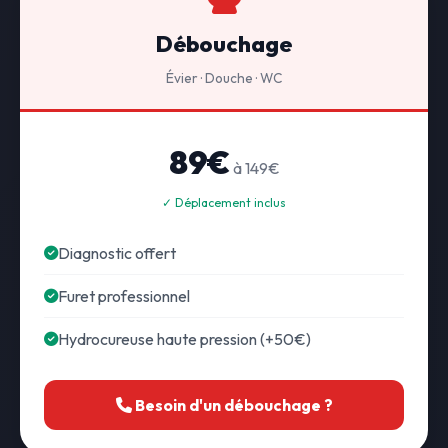
Débouchage
Évier · Douche · WC
89€
à 149€
✓ Déplacement inclus
Diagnostic offert
Furet professionnel
Hydrocureuse haute pression (+50€)
Besoin d'un débouchage ?