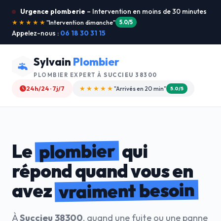
Urgence plomberie
– Intervention en moins de 30 minutes
★★★★★
"Je recommande !"
4.9/5
Appelez-nous :
06 18 30 31 15
Sylvain
Plombier
PLOMBIER EXPERT À
SUCCIEU 38300
24h/24 · 7j/7
★★★★☆
"Devis gratuit"
4.8/5
plombier
Le
qui
répond quand vous en
vraiment besoin
avez
À
Succieu 38300
, quand une fuite ou une panne