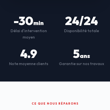
-30
24/24
min
Délai d'intervention
Disponibilité totale
moyen
4.9
5
ans
Note moyenne clients
Garantie sur nos travaux
CE QUE NOUS RÉPARONS