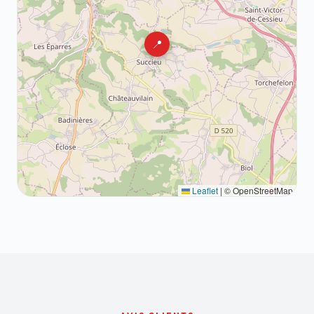
📍
Leaflet
|
© OpenStreetMap