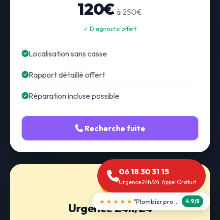
120€
à 250€
✓ Diagnostic offert
Localisation sans casse
Rapport détaillé offert
Réparation incluse possible
Recherche fuite
06 18 30 31 15
Urgence 24h/24 · Appel Gratuit
★★★★★
"Débouchage WC en 30 min"
5.0/5
Urgence 24h/24