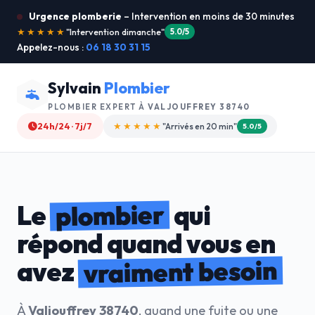
Urgence plomberie
– Intervention en moins de 30 minutes
★★★★★
"Je recommande !"
4.9/5
Appelez-nous :
06 18 30 31 15
Sylvain
Plombier
PLOMBIER EXPERT À
VALJOUFFREY 38740
24h/24 · 7j/7
★★★★☆
"Devis gratuit"
4.8/5
plombier
Le
qui
répond quand vous en
vraiment besoin
avez
À
Valjouffrey 38740
, quand une fuite ou une