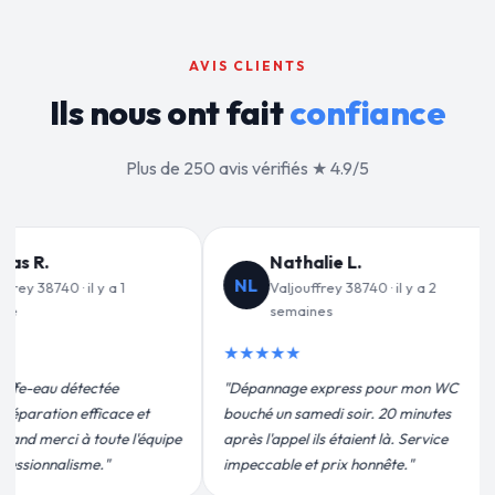
AVIS CLIENTS
Ils nous ont fait
confiance
Plus de 250 avis vérifiés ★ 4.9/5
lie L.
Jean-François C.
JF
frey 38740 · il y a 2
Valjouffrey 38740 · il y a 3
nes
semaines
★★★★★
express pour mon WC
"Remplacement de mon chauffe-eau en
edi soir. 20 minutes
moins de 2h. Équipe très pro, devis
ls étaient là. Service
conforme, chantier propre. Je
 prix honnête."
recommande vivement."