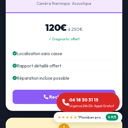
Caméra thermique · Acoustique
120€
à 250€
✓ Diagnostic offert
Localisation sans casse
Rapport détaillé offert
Réparation incluse possible
Recherche fuite
06 18 30 31 15
Urgence 24h/24 · Appel Gratuit
★★★★★
"Débouchage WC en 30 min"
5.0/5