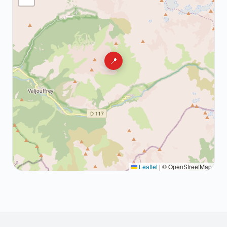
📍
Leaflet
|
© OpenStreetMap