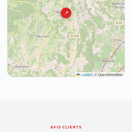
📍
Leaflet
|
© OpenStreetMap
AVIS CLIENTS