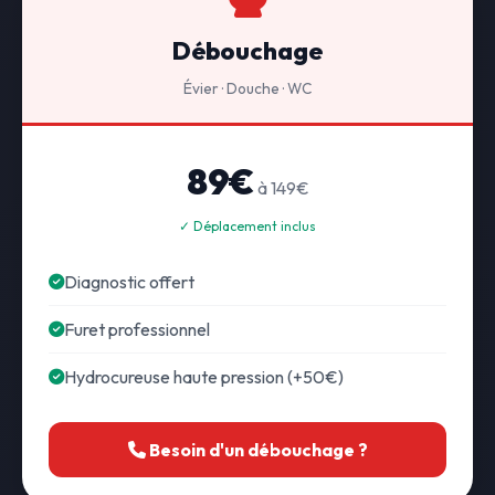
Débouchage
Évier · Douche · WC
89€
à 149€
✓ Déplacement inclus
Diagnostic offert
Furet professionnel
Hydrocureuse haute pression (+50€)
Besoin d'un débouchage ?