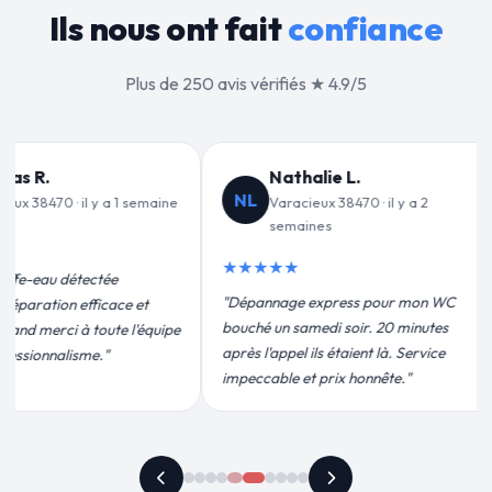
Ils nous ont fait
confiance
Plus de 250 avis vérifiés ★ 4.9/5
Jean-François C.
Valérie
VD
JF
Varacieux 38470 · il y a 3
Varacieux
semaines
★★★★★
★★★★★
"Un grand merci
C
"Remplacement de mon chauffe-eau en
pour leur interv
moins de 2h. Équipe très pro, devis
efficace. Fuite 
conforme, chantier propre. Je
plus qu'honnête !
recommande vivement."