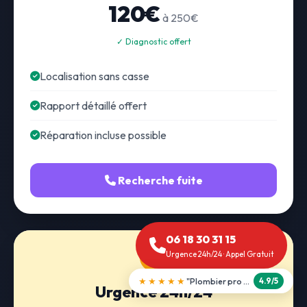
120€
à 250€
✓ Diagnostic offert
Localisation sans casse
Rapport détaillé offert
Réparation incluse possible
Recherche fuite
06 18 30 31 15
Urgence 24h/24 · Appel Gratuit
★★★★★
"Débouchage WC en 30 min"
5.0/5
Urgence 24h/24