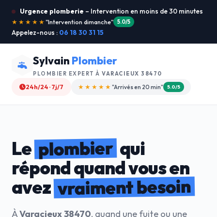
Urgence plomberie
– Intervention en moins de 30 minutes
★★★★★
"Service ultra rapide !"
5.0/5
Appelez-nous :
06 18 30 31 15
Sylvain
Plombier
PLOMBIER EXPERT À
VARACIEUX 38470
24h/24 · 7j/7
★★★★☆
"Devis gratuit"
4.8/5
plombier
Le
qui
répond quand vous en
vraiment besoin
avez
À
Varacieux 38470
, quand une fuite ou une