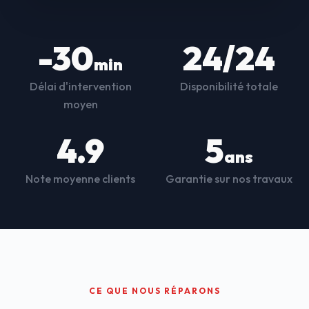
-30
24/24
min
Délai d'intervention
Disponibilité totale
moyen
4.9
5
ans
Note moyenne clients
Garantie sur nos travaux
CE QUE NOUS RÉPARONS