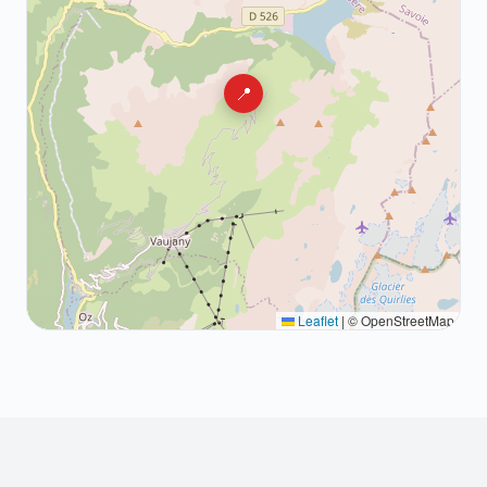
📍
Leaflet
|
© OpenStreetMap