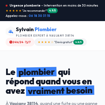
Urgence plomberie
– Intervention en moins de 30 minutes
★★★★★
"Service ultra rapide !"
5.0/5
Appelez-nous :
06 18 30 31 15
Sylvain
Plombier
PLOMBIER EXPERT À
VAUJANY 38114
24h/24 · 7j/7
★★★★☆
"Devis gratuit"
4.8/5
plombier
Le
qui
répond quand vous en
vraiment besoin
avez
À
Vaujany 38114
, quand une fuite ou une panne