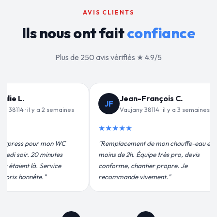
AVIS CLIENTS
Ils nous ont fait
confiance
Plus de 250 avis vérifiés ★ 4.9/5
ançois C.
Valérie D.
VD
114 · il y a 3 semaines
Vaujany 38114 · il y a 1 mois
★★★★★
de mon chauffe-eau en
"Un grand merci à Sylvain Plombier
ipe très pro, devis
pour leur intervention rapide et
ier propre. Je
efficace. Fuite réparée en 30 min, prix
ement."
plus qu'honnête !"