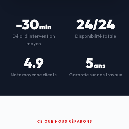
-30
24/24
min
Délai d'intervention
Disponibilité totale
moyen
4.9
5
ans
Note moyenne clients
Garantie sur nos travaux
CE QUE NOUS RÉPARONS