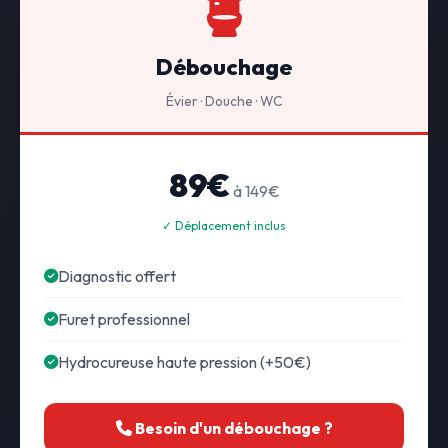
Débouchage
Évier · Douche · WC
89€
à 149€
✓ Déplacement inclus
Diagnostic offert
Furet professionnel
Hydrocureuse haute pression (+50€)
Besoin d'un débouchage ?