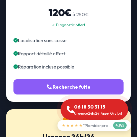
120€
à 250€
✓ Diagnostic offert
Localisation sans casse
Rapport détaillé offert
Réparation incluse possible
Recherche fuite
06 18 30 31 15
Urgence 24h/24 · Appel Gratuit
★★★★★
"Débouchage WC en 30 min"
5.0/5
Urgence 24h/24