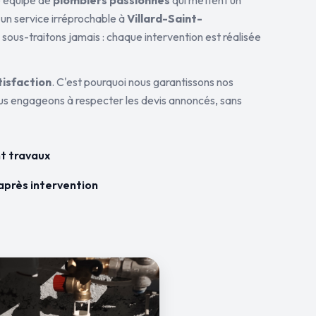
ne équipe de
plombiers passionnés
qui mettent un
 un service irréprochable à
Villard-Saint-
 sous-traitons jamais : chaque intervention est réalisée
tisfaction
. C'est pourquoi nous garantissons nos
ous engageons à respecter les devis annoncés, sans
t travaux
après intervention