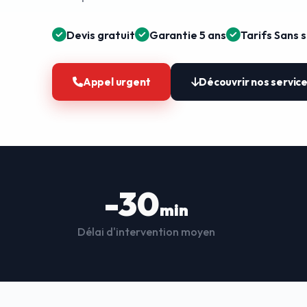
Devis gratuit
Garantie 5 ans
Tarifs Sans 
Appel urgent
Découvrir nos servic
-30
min
Délai d'intervention moyen