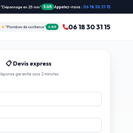
Appelez-nous :
06 18 30 31 15
★☆
"Prix transparents"
4.8/5
06 18 30 31 15
★★
"Plombier de confiance"
4.9/5
📋 Devis express
Réponse garantie sous 2 minutes