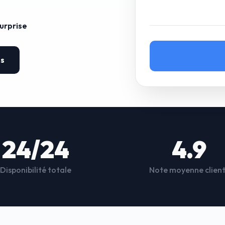
surprise
es
24/24
4.9
Disponibilité totale
Note moyenne clien