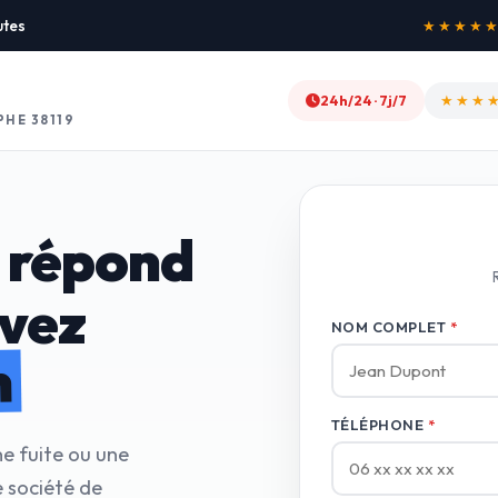
utes
★★★
24h/24 · 7j/7
★★★
HE 38119
 répond
avez
NOM COMPLET
*
n
TÉLÉPHONE
*
ne fuite ou une
 société de