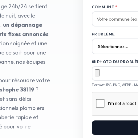
ge 24h/24 se tient
COMMUNE
*
e nuit, avec le
e.
un dépannage
rix fixes annoncés
PROBLÈME
tion soignée et une
ue ce soit pour une
panne, nos équipes
📸 PHOTO DU PROBLÈM
 pour résoudre votre
Format JPG, PNG, WEBP - M
istophe 38119
?
et sans délai
sionnels plombiers
berie rapide et
é pour votre