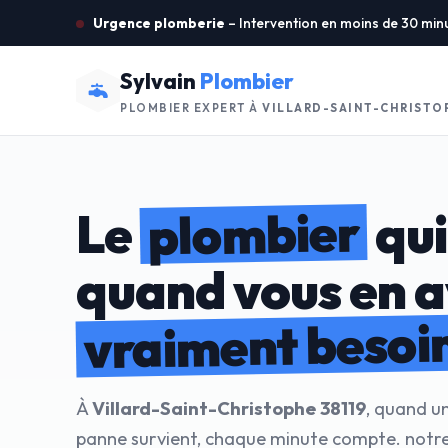
Urgence plomberie
– Intervention en moins de 30 min
Sylvain
Plombier
PLOMBIER EXPERT À
VILLARD-SAINT-CHRISTOP
plombier
Le
qui
quand vous en 
vraiment besoi
À
Villard-Saint-Christophe 38119
, quand u
panne survient, chaque minute compte. notre