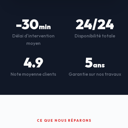
-30
24/24
min
Délai d'intervention
Disponibilité totale
moyen
4.9
5
ans
Note moyenne clients
Garantie sur nos travaux
CE QUE NOUS RÉPARONS