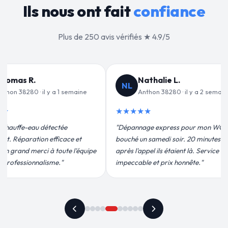
Ils nous ont fait
confiance
Plus de 250 avis vérifiés ★ 4.9/5
alie L.
Jean-François C.
JF
n 38280 · il y a 2 semaines
Anthon 38280 · il y a 3 semaines
★★★★★
 express pour mon WC
"Remplacement de mon chauffe-eau en
medi soir. 20 minutes
moins de 2h. Équipe très pro, devis
ils étaient là. Service
conforme, chantier propre. Je
t prix honnête."
recommande vivement."