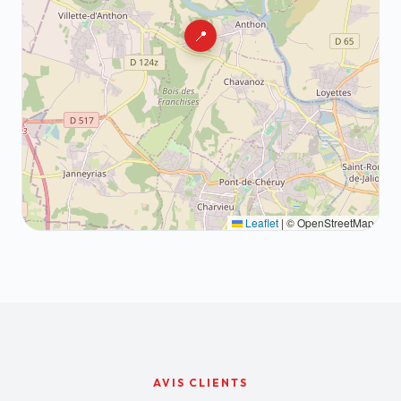
📍
Leaflet
|
© OpenStreetMap
AVIS CLIENTS