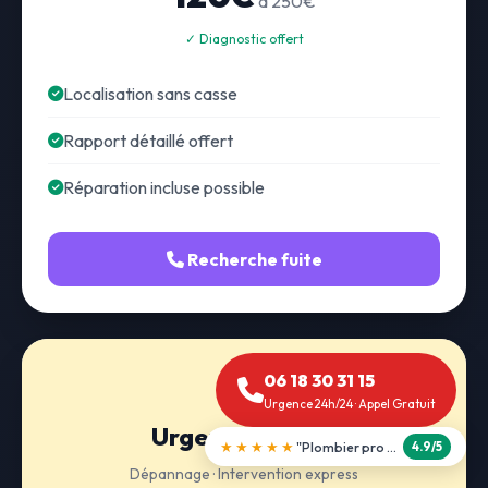
à 250€
✓ Diagnostic offert
Localisation sans casse
Rapport détaillé offert
Réparation incluse possible
Recherche fuite
06 18 30 31 15
Urgence 24h/24 · Appel Gratuit
Urgence 24h/24
★★★★★
"Débouchage WC en 30 min"
5.0/5
Dépannage · Intervention express