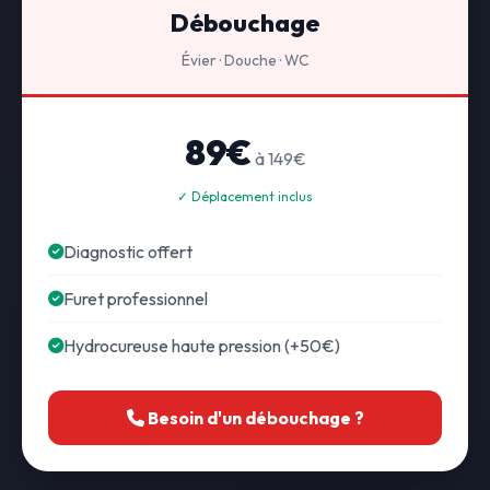
Débouchage
Évier · Douche · WC
89€
à 149€
✓ Déplacement inclus
Diagnostic offert
Furet professionnel
Hydrocureuse haute pression (+50€)
Besoin d'un débouchage ?