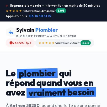
Urgence plomberie
– Intervention en moins de 30 minutes
★★★★★
"Je recommande !"
4.9/5
Appelez-nous :
06 18 30 31 15
Sylvain
Plombier
PLOMBIER EXPERT À
ANTHON 38280
24h/24 · 7j/7
★★★★☆
"Devis gratuit"
4.8/5
plombier
Le
qui
répond quand vous en
vraiment besoin
avez
À
Anthon 38280
, quand une fuite ou une panne