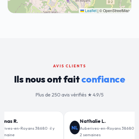
Leaflet
|
© OpenStreetMap
AVIS CLIENTS
Ils nous ont fait
confiance
Plus de 250 avis vérifiés ★ 4.9/5
lie L.
Jean-François C.
JF
es-en-Royans 38680 · il y a
Auberives-en-Royans 38680 · il y a
ines
3 semaines