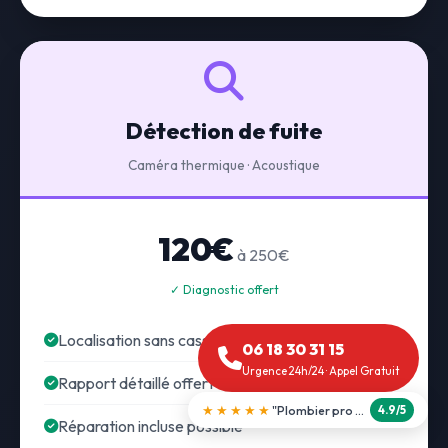
Détection de fuite
Caméra thermique · Acoustique
120€
à 250€
✓ Diagnostic offert
Localisation sans casse
06 18 30 31 15
Urgence 24h/24 · Appel Gratuit
Rapport détaillé offert
★★★★★
"Débouchage WC en 30 min"
5.0/5
Réparation incluse possible