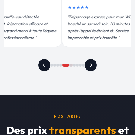
★★★★★
 express pour mon WC
"Remplacement de mon chauffe-eau en
medi soir. 20 minutes
moins de 2h. Équipe très pro, devis
ils étaient là. Service
conforme, chantier propre. Je
t prix honnête."
recommande vivement."
NOS TARIFS
Des prix
transparents
et