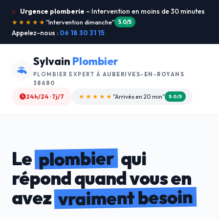
Urgence plomberie
– Intervention en moins de 30 minutes
★★★★★
"Je recommande !"
4.9/5
Appelez-nous :
06 18 30 31 15
Sylvain
Plombier
PLOMBIER EXPERT À
AUBERIVES-EN-ROYANS
38680
24h/24 · 7j/7
★★★★☆
"Devis gratuit"
4.8/5
plombier
Le
qui
répond quand vous en
vraiment besoin
avez