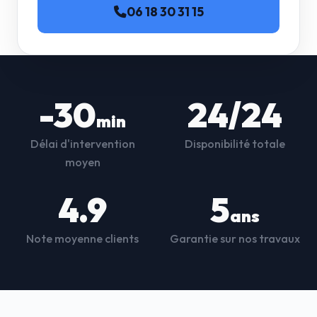
06 18 30 31 15
-30
24/24
min
Délai d'intervention
Disponibilité totale
moyen
4.9
5
ans
Note moyenne clients
Garantie sur nos travaux