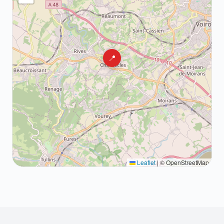
📍
Leaflet
|
© OpenStreetMap