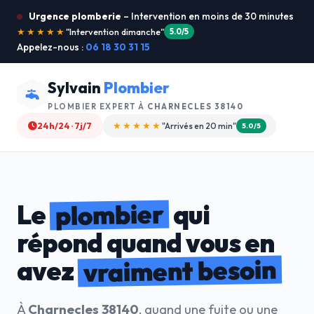
Urgence plomberie
– Intervention en moins de 30 minutes
★★★★★
"Je recommande !"
4.9/5
Appelez-nous :
06 18 30 31 15
Sylvain
Plombier
PLOMBIER EXPERT À
CHARNECLES 38140
24h/24 · 7j/7
★★★★☆
"Devis gratuit"
4.8/5
plombier
Le
qui
répond quand vous en
vraiment besoin
avez
À
Charnecles 38140
, quand une fuite ou une