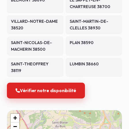
BELMONT 38690
LE SAPPEY-EN-
CHARTREUSE 38700
VILLARD-NOTRE-DAME
SAINT-MARTIN-DE-
38520
CLELLES 38930
SAINT-NICOLAS-DE-
PLAN 38590
MACHERIN 38500
SAINT-THEOFFREY
LUMBIN 38660
38119
Vérifier notre disponibilité
+
−