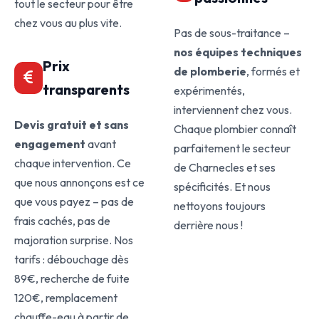
tout le secteur pour être
chez vous au plus vite.
Pas de sous-traitance –
nos équipes techniques
Prix
de plomberie
, formés et
transparents
expérimentés,
interviennent chez vous.
Devis gratuit et sans
Chaque plombier connaît
engagement
avant
parfaitement le secteur
chaque intervention. Ce
de Charnecles et ses
que nous annonçons est ce
spécificités. Et nous
que vous payez – pas de
nettoyons toujours
frais cachés, pas de
derrière nous !
majoration surprise. Nos
tarifs : débouchage dès
89€, recherche de fuite
120€, remplacement
chauffe-eau à partir de