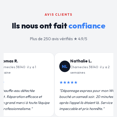
AVIS CLIENTS
Ils nous ont fait
confiance
Plus de 250 avis vérifiés ★ 4.9/5
alie L.
Jean-François C.
JF
cles 38140 · il y a 2
Charnecles 38140 · il y a 3
ines
semaines
★★★★★
 express pour mon WC
"Remplacement de mon chauffe-eau en
medi soir. 20 minutes
moins de 2h. Équipe très pro, devis
ils étaient là. Service
conforme, chantier propre. Je
t prix honnête."
recommande vivement."