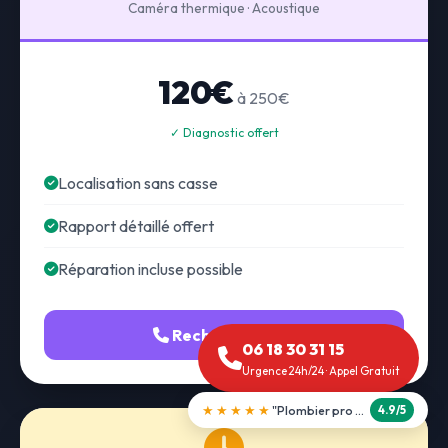
Caméra thermique · Acoustique
120€
à 250€
✓ Diagnostic offert
Localisation sans casse
Rapport détaillé offert
Réparation incluse possible
Recherche fuite
06 18 30 31 15
Urgence 24h/24 · Appel Gratuit
★★★★★
"Débouchage WC en 30 min"
5.0/5