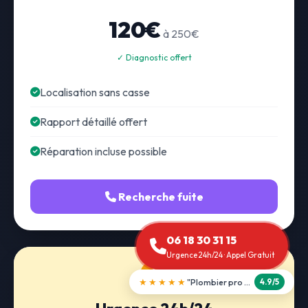
120€
à 250€
✓ Diagnostic offert
Localisation sans casse
Rapport détaillé offert
Réparation incluse possible
Recherche fuite
06 18 30 31 15
Urgence 24h/24 · Appel Gratuit
★★★★★
"Débouchage WC en 30 min"
5.0/5