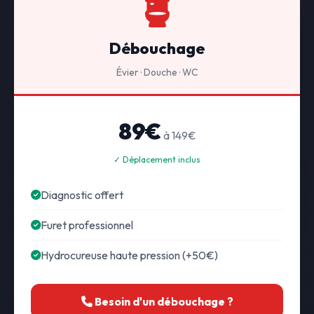
Débouchage
Évier · Douche · WC
89€
à 149€
✓ Déplacement inclus
Diagnostic offert
Furet professionnel
Hydrocureuse haute pression (+50€)
Besoin d'un débouchage ?