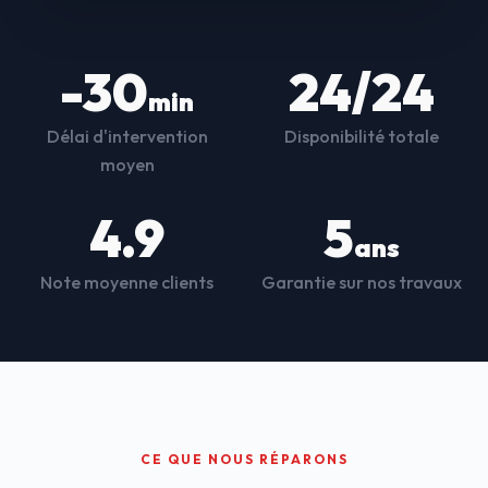
-30
24/24
min
Délai d'intervention
Disponibilité totale
moyen
4.9
5
ans
Note moyenne clients
Garantie sur nos travaux
CE QUE NOUS RÉPARONS