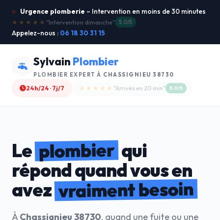
Urgence plomberie
– Intervention en moins de 30 minutes
★★★★★
"Je recommande !"
4.9/5
Appelez-nous :
06 18 30 31 15
Sylvain
Plombier
PLOMBIER EXPERT À
CHASSIGNIEU 38730
24h/24 · 7j/7
★★★★☆
"Devis gratuit"
4.8/5
plombier
Le
qui
répond quand vous en
vraiment besoin
avez
À
Chassignieu 38730
, quand une fuite ou une