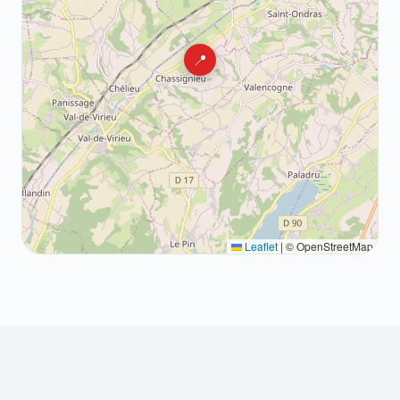
📍
Leaflet
|
© OpenStreetMap