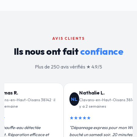
AVIS CLIENTS
Ils nous ont fait
confiance
Plus de 250 avis vérifiés ★ 4.9/5
ie L.
Jean-François C.
JF
-en-Haut-Oisans 38142 · il
Clavans-en-Haut-Oisans 38142 · il
emaines
y a 3 semaines
★★★★★
 express pour mon WC
"Remplacement de mon chauffe-eau en
medi soir. 20 minutes
moins de 2h. Équipe très pro, devis