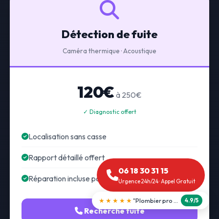
Détection de fuite
Caméra thermique · Acoustique
120€
à 250€
✓ Diagnostic offert
Localisation sans casse
Rapport détaillé offert
06 18 30 31 15
Réparation incluse possible
Urgence 24h/24 · Appel Gratuit
★★★★★
"Débouchage WC en 30 min"
5.0/5
Recherche fuite