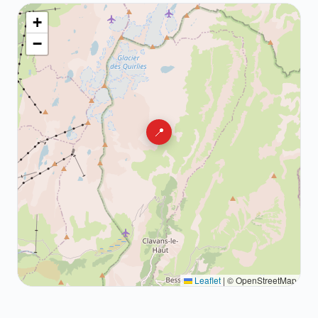
+
−
📍
Leaflet
|
© OpenStreetMap