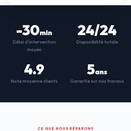
-30
24/24
min
Délai d'intervention
Disponibilité totale
moyen
4.9
5
ans
Note moyenne clients
Garantie sur nos travaux
CE QUE NOUS RÉPARONS