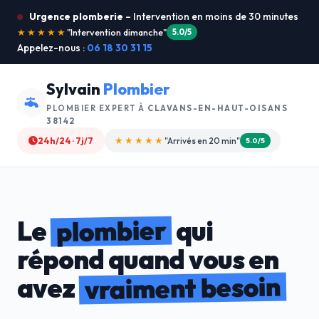
Urgence plomberie
– Intervention en moins de 30 minutes
★★★★★
"Je recommande !"
4.9/5
Appelez-nous :
06 18 30 31 15
Sylvain
Plombier
PLOMBIER EXPERT À
CLAVANS-EN-HAUT-OISANS
38142
24h/24 · 7j/7
★★★★☆
"Devis gratuit"
4.8/5
plombier
Le
qui
répond quand vous en
vraiment besoin
avez