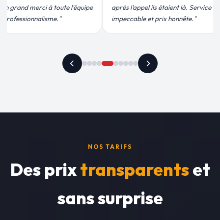
ils étaient là. Service
conforme, chantier propre. Je
t prix honnête."
recommande vivement."
NOS TARIFS
Des prix
transparents
et
sans surprise