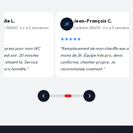
ançois C.
Valérie D.
VD
38630 · il y a 3 semaines
Corbelin 38630 · il y a 1 mois
★★★★★
de mon chauffe-eau en
"Un grand merci à Sylvain Plombier
ipe très pro, devis
pour leur intervention rapide et
ier propre. Je
efficace. Fuite réparée en 30 min, prix
ement."
plus qu'honnête !"