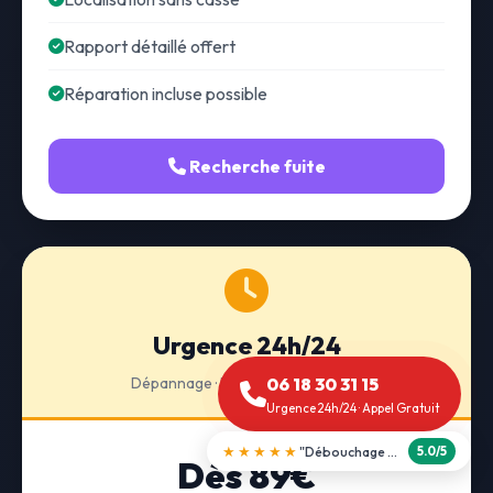
Rapport détaillé offert
Réparation incluse possible
Recherche fuite
Urgence 24h/24
Dépannage · Intervention express
06 18 30 31 15
Urgence 24h/24 · Appel Gratuit
★★★★★
"Débouchage WC en 30 min"
5.0/5
Dès 89€