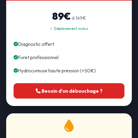
89€
à 149€
✓ Déplacement inclus
Diagnostic offert
Furet professionnel
Hydrocureuse haute pression (+50€)
Besoin d'un débouchage ?