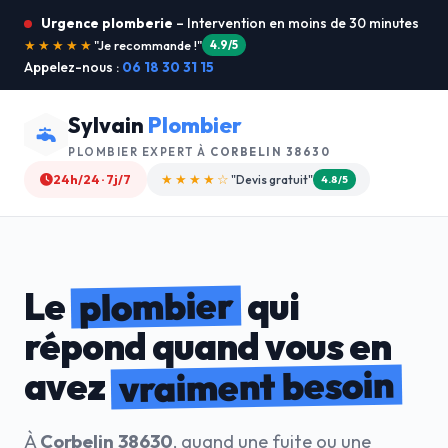
Urgence plomberie
– Intervention en moins de 30 minutes
★★★★★
"Service ultra rapide !"
5.0/5
Appelez-nous :
06 18 30 31 15
Sylvain
Plombier
PLOMBIER EXPERT À
CORBELIN 38630
24h/24 · 7j/7
★★★★☆
"Devis gratuit"
4.8/5
plombier
Le
qui
répond quand vous en
vraiment besoin
avez
À
Corbelin 38630
, quand une fuite ou une