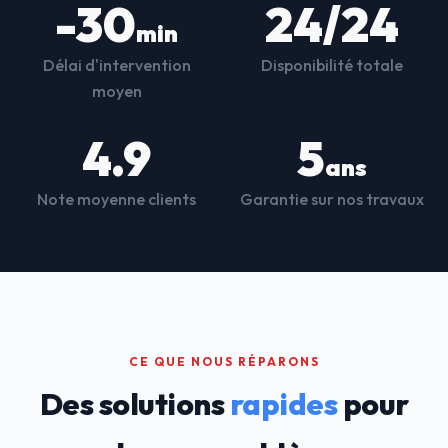
-30
24/24
min
Délai d'intervention
Disponibilité totale
moyen
4.9
5
ans
Note moyenne clients
Garantie sur nos travaux
CE QUE NOUS RÉPARONS
Des solutions
rapides
pour