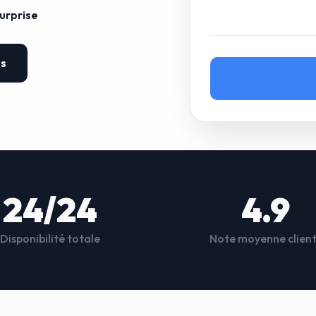
surprise
es
24/24
4.9
Disponibilité totale
Note moyenne clien