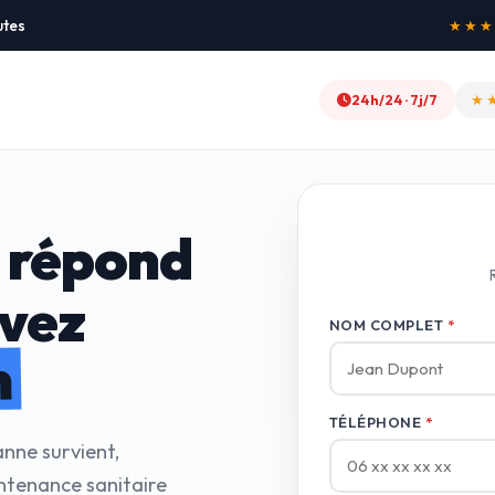
utes
★★★★★
24h/24 · 7j/7
★
 répond
avez
NOM COMPLET
*
n
TÉLÉPHONE
*
anne survient,
ntenance sanitaire