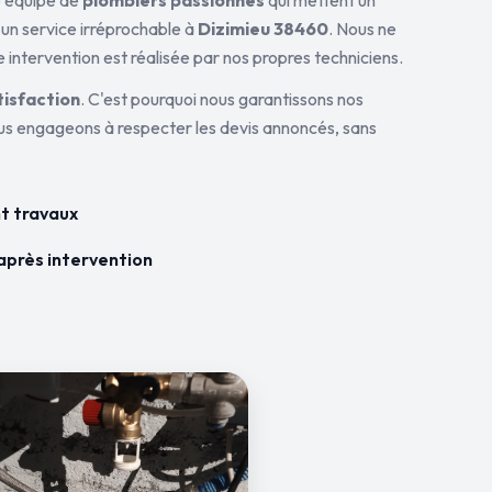
ne équipe de
plombiers passionnés
qui mettent un
 un service irréprochable à
Dizimieu 38460
. Nous ne
 intervention est réalisée par nos propres techniciens.
tisfaction
. C'est pourquoi nous garantissons nos
ous engageons à respecter les devis annoncés, sans
t travaux
après intervention