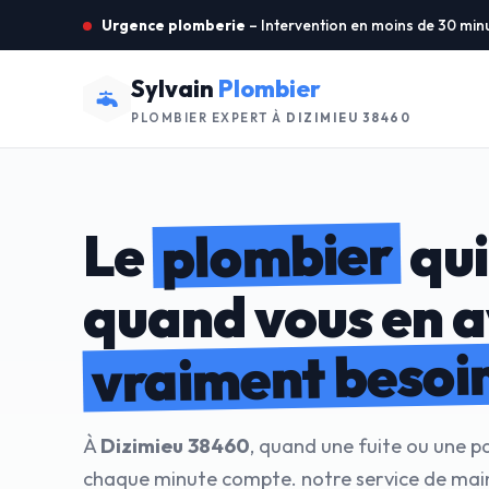
Urgence plomberie
– Intervention en moins de 30 min
Sylvain
Plombier
PLOMBIER EXPERT À
DIZIMIEU 38460
plombier
Le
qui
quand vous en 
vraiment besoi
À
Dizimieu 38460
, quand une fuite ou une p
chaque minute compte. notre service de mai