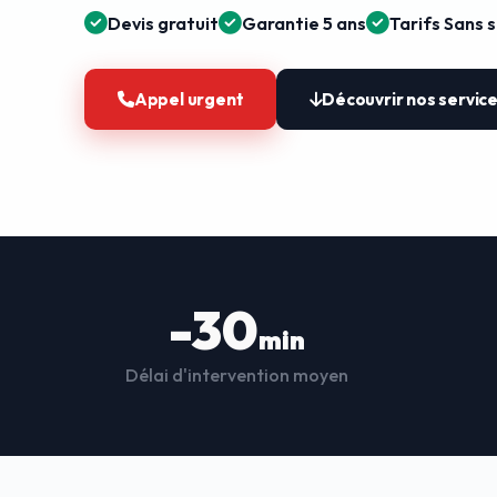
Devis gratuit
Garantie 5 ans
Tarifs Sans 
Appel urgent
Découvrir nos servic
-30
min
Délai d'intervention moyen