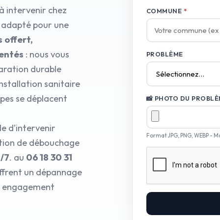
à intervenir chez
COMMUNE
*
l adapté pour une
 offert,
mentés
: nous vous
PROBLÈME
aration durable
installation sanitaire
ipes se déplacent
📸 PHOTO DU PROBLÈM
e d’intervenir
Format JPG, PNG, WEBP - M
ution de débouchage
j/7
. au
06 18 30 31
offrent un dépannage
tre engagement