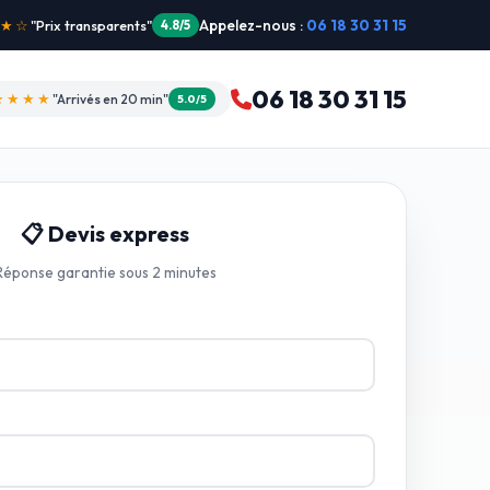
Appelez-nous :
06 18 30 31 15
"Intervention dimanche"
5.0/5
06 18 30 31 15
★★★★
"Arrivés en 20 min"
5.0/5
📋 Devis express
Réponse garantie sous 2 minutes