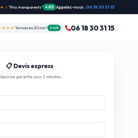
Appelez-nous :
06 18 30 31 15
"Intervention dimanche"
5.0/5
06 18 30 31 15
★★★★
"Arrivés en 20 min"
5.0/5
📋 Devis express
Réponse garantie sous 2 minutes