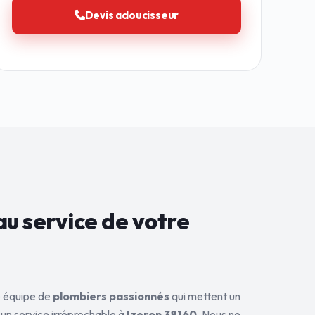
Devis adoucisseur
au service de
votre
ne équipe de
plombiers passionnés
qui mettent un
 un service irréprochable à
Izeron 38160
. Nous ne