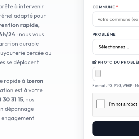
prête à intervenir
COMMUNE
*
tériel adapté pour
vention rapide,
24h/24
: nous vous
PROBLÈME
aration durable
 tuyauterie percée ou
es se déplacent
📸 PHOTO DU PROBLÈM
ie rapide à
Izeron
Format JPG, PNG, WEBP - M
ation est à votre
8 30 31 15
, nos
 un dépannage
tre engagement