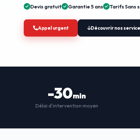
Devis gratuit
Garantie 5 ans
Tarifs Sans 
Appel urgent
Découvrir nos servic
-30
min
Délai d'intervention moyen