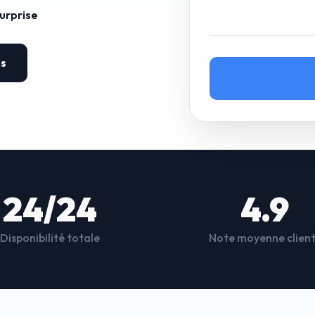
surprise
es
24/24
4.9
Disponibilité totale
Note moyenne clien