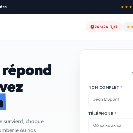
utes
★★★★★
24h/24 · 7j/7
★
 répond
avez
NOM COMPLET
*
n
TÉLÉPHONE
*
e survient, chaque
lomberie ou nos