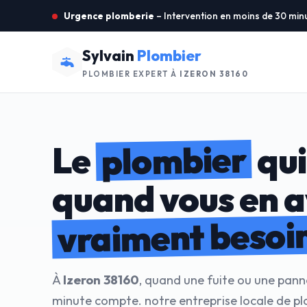
Urgence plomberie
– Intervention en moins de 30 min
Sylvain
Plombier
PLOMBIER EXPERT À
IZERON 38160
plombier
Le
qui
quand vous en 
vraiment besoi
À
Izeron 38160
, quand une fuite ou une pann
minute compte. notre entreprise locale de p