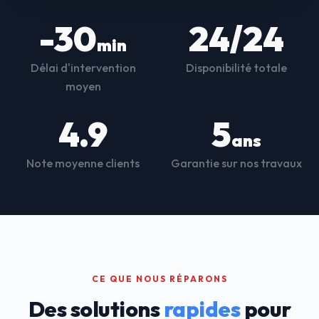
-30
24/24
min
Délai d'intervention
Disponibilité totale
moyen
4.9
5
ans
Note moyenne clients
Garantie sur nos travaux
CE QUE NOUS RÉPARONS
Des solutions
rapides
pour