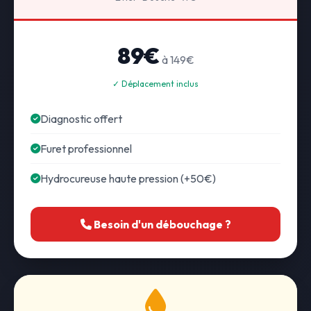
89€
à 149€
✓ Déplacement inclus
Diagnostic offert
Furet professionnel
Hydrocureuse haute pression (+50€)
Besoin d'un débouchage ?