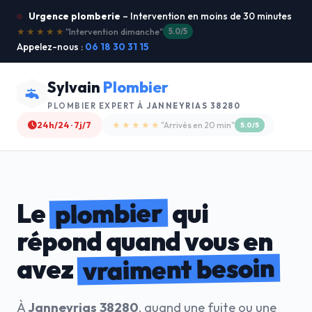
Urgence plomberie
– Intervention en moins de 30 minutes
★★★★★
"Je recommande !"
4.9/5
Appelez-nous :
06 18 30 31 15
Sylvain
Plombier
PLOMBIER EXPERT À
JANNEYRIAS 38280
24h/24 · 7j/7
★★★★☆
"Devis gratuit"
4.8/5
plombier
Le
qui
répond quand vous en
vraiment besoin
avez
À
Janneyrias 38280
, quand une fuite ou une