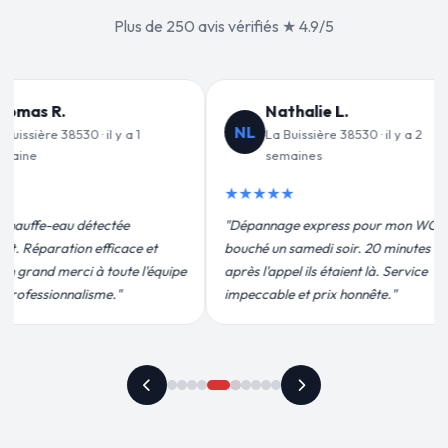
Plus de 250 avis vérifiés ★ 4.9/5
e L.
Jean-François C.
JF
ère 38530 · il y a 2
La Buissière 38530 · il y a 3
s
semaines
★★★★★
press pour mon WC
"Remplacement de mon chauffe-eau en
i soir. 20 minutes
moins de 2h. Équipe très pro, devis
 étaient là. Service
conforme, chantier propre. Je
rix honnête."
recommande vivement."