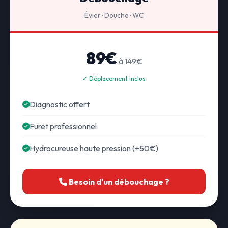
Évier · Douche · WC
89€
à 149€
✓ Déplacement inclus
Diagnostic offert
Furet professionnel
Hydrocureuse haute pression (+50€)
Besoin d'un débouchage ?