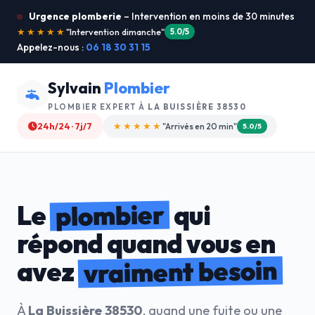
Urgence plomberie
– Intervention en moins de 30 minutes
★★★★★
"Je recommande !"
4.9/5
Appelez-nous :
06 18 30 31 15
Sylvain
Plombier
PLOMBIER EXPERT À
LA BUISSIÈRE 38530
24h/24 · 7j/7
★★★★☆
"Devis gratuit"
4.8/5
plombier
Le
qui
répond quand vous en
vraiment besoin
avez
À
La Buissière 38530
, quand une fuite ou une