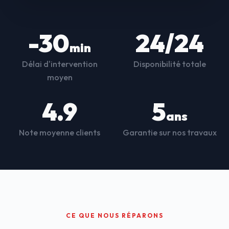
-30
24/24
min
Délai d'intervention
Disponibilité totale
moyen
4.9
5
ans
Note moyenne clients
Garantie sur nos travaux
CE QUE NOUS RÉPARONS