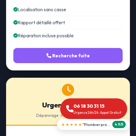
Localisation sans casse
Rapport détaillé offert
Réparation incluse possible
Recherche fuite
Urgence 24h/24
06 18 30 31 15
Urgence 24h/24 · Appel Gratuit
Dépannage · Intervention express
★★★★★
"Débouchage WC en 30 min"
5.0/5