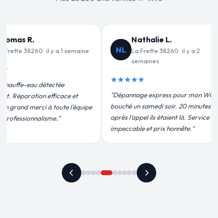
alie L.
Jean-François C.
JF
tte 38260 · il y a 2
La Frette 38260 · il y a 3
ines
semaines
★★★★★
 express pour mon WC
"Remplacement de mon chauffe-eau en
medi soir. 20 minutes
moins de 2h. Équipe très pro, devis
ils étaient là. Service
conforme, chantier propre. Je
t prix honnête."
recommande vivement."