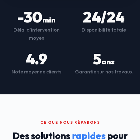
-30
24/24
min
Délai d'intervention
Disponibilité totale
moyen
4.9
5
ans
Note moyenne clients
Garantie sur nos travaux
CE QUE NOUS RÉPARONS
Des solutions
rapides
pour