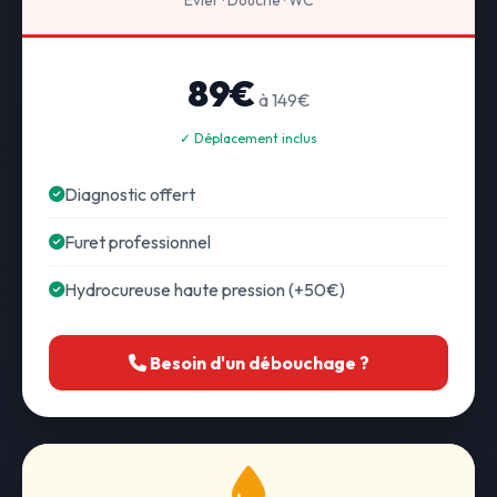
Évier · Douche · WC
89€
à 149€
✓ Déplacement inclus
Diagnostic offert
Furet professionnel
Hydrocureuse haute pression (+50€)
Besoin d'un débouchage ?