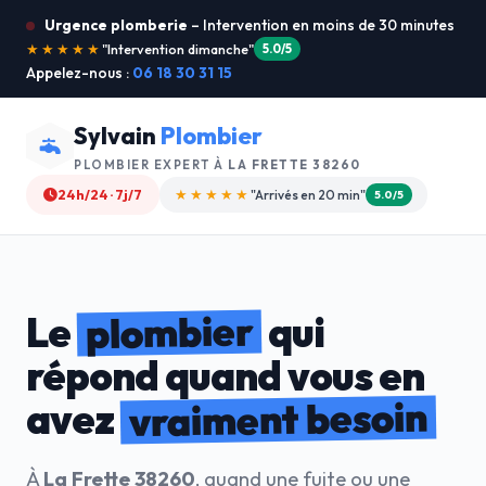
Urgence plomberie
– Intervention en moins de 30 minutes
★★★★★
"Je recommande !"
4.9/5
Appelez-nous :
06 18 30 31 15
Sylvain
Plombier
PLOMBIER EXPERT À
LA FRETTE 38260
24h/24 · 7j/7
★★★★☆
"Devis gratuit"
4.8/5
plombier
Le
qui
répond quand vous en
vraiment besoin
avez
À
La Frette 38260
, quand une fuite ou une