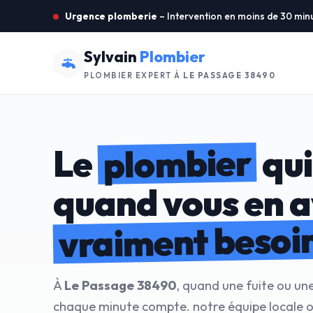
Urgence plomberie
– Intervention en moins de 30 min
Sylvain
Plombier
PLOMBIER EXPERT À
LE PASSAGE 38490
plombier
Le
qui
quand vous en 
vraiment besoi
À
Le Passage 38490
, quand une fuite ou un
chaque minute compte. notre équipe locale ou