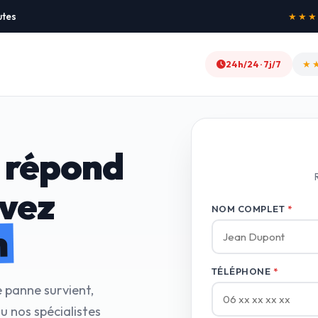
utes
★★★★★
24h/24 · 7j/7
★
 répond
avez
NOM COMPLET
*
n
TÉLÉPHONE
*
e panne survient,
 nos spécialistes