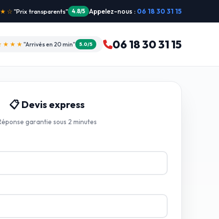
Appelez-nous :
06 18 30 31 15
"Intervention dimanche"
5.0/5
06 18 30 31 15
★★★★
"Arrivés en 20 min"
5.0/5
📋 Devis express
Réponse garantie sous 2 minutes