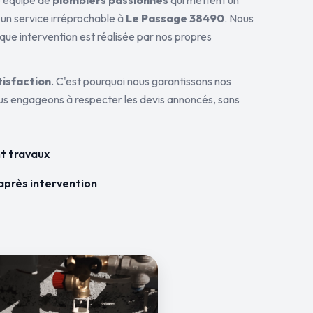
ne équipe de
plombiers passionnés
qui mettent un
 un service irréprochable à
Le Passage 38490
. Nous
aque intervention est réalisée par nos propres
tisfaction
. C'est pourquoi nous garantissons nos
ous engageons à respecter les devis annoncés, sans
t travaux
après intervention