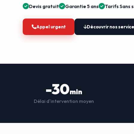
Devis gratuit
Garantie 5 ans
Tarifs Sans 
Appel urgent
Découvrir nos servic
-30
min
Délai d'intervention moyen