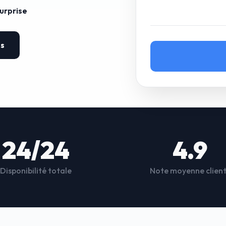
surprise
es
24/24
4.9
Disponibilité totale
Note moyenne clien