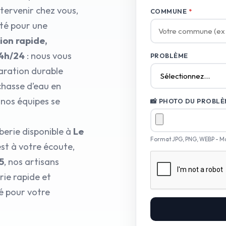
ntervenir chez vous,
COMMUNE
*
pté pour une
ion rapide,
24h/24
: nous vous
PROBLÈME
aration durable
 chasse d’eau en
 nos équipes se
📸 PHOTO DU PROBLÈM
berie disponible à
Le
Format JPG, PNG, WEBP - M
st à votre écoute,
5
, nos artisans
ie rapide et
é pour votre