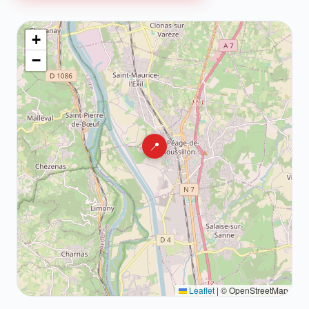
+
−
📍
Leaflet
|
© OpenStreetMap