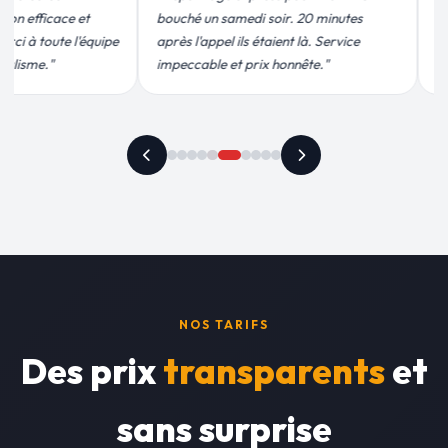
moins de 2h. Équipe très pro, devis
pour leur interv
conforme, chantier propre. Je
efficace. Fuite 
recommande vivement."
plus qu'honnête !
NOS TARIFS
Des prix
transparents
et
sans surprise