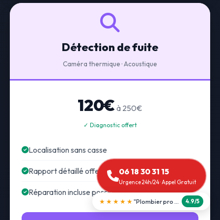
Détection de fuite
Caméra thermique · Acoustique
120€
à 250€
✓ Diagnostic offert
Localisation sans casse
Rapport détaillé offert
06 18 30 31 15
Urgence 24h/24 · Appel Gratuit
Réparation incluse possible
★★★★★
"Débouchage WC en 30 min"
5.0/5