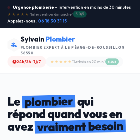
Urgence plomberie
– Intervention en moins de 30 minutes
★★★★★
"Service ultra rapide !"
5.0/5
Appelez-nous :
06 18 30 31 15
Sylvain
Plombier
PLOMBIER EXPERT À
LE PÉAGE-DE-ROUSSILLON
38550
24h/24 · 7j/7
★★★★☆
"Devis gratuit"
4.8/5
plombier
Le
qui
répond quand vous en
vraiment besoin
avez