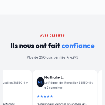
AVIS CLIENTS
Ils nous ont fait
confiance
Plus de 250 avis vérifiés ★ 4.9/5
Jean-François C.
Valérie 
JF
VD
 il y
Le Péage-de-Roussillon 38550 · il y
Le Péage-d
a 3 semaines
y a 1 mois
★★★★★
★★★★★
C
"Remplacement de mon chauffe-eau en
"Un grand merci