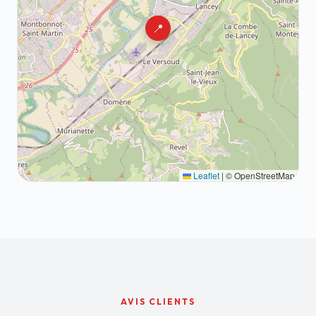
📍
Leaflet
|
© OpenStreetMap
AVIS CLIENTS