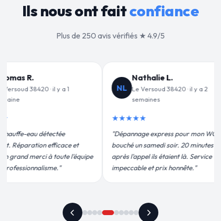
Ils nous ont fait
confiance
Plus de 250 avis vérifiés ★ 4.9/5
 L.
Jean-François C.
JF
 38420 · il y a 2
Le Versoud 38420 · il y a 3
semaines
★★★★★
ress pour mon WC
"Remplacement de mon chauffe-eau en
 soir. 20 minutes
moins de 2h. Équipe très pro, devis
étaient là. Service
conforme, chantier propre. Je
ix honnête."
recommande vivement."