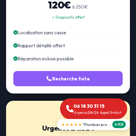
120€
à 250€
✓ Diagnostic offert
Localisation sans casse
Rapport détaillé offert
Réparation incluse possible
Recherche fuite
06 18 30 31 15
Urgence 24h/24 · Appel Gratuit
★★★★★
"Débouchage WC en 30 min"
5.0/5
Urgence 24h/24