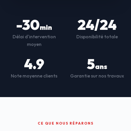
-30
24/24
min
Délai d'intervention
Disponibilité totale
moyen
4.9
5
ans
Note moyenne clients
Garantie sur nos travaux
CE QUE NOUS RÉPARONS