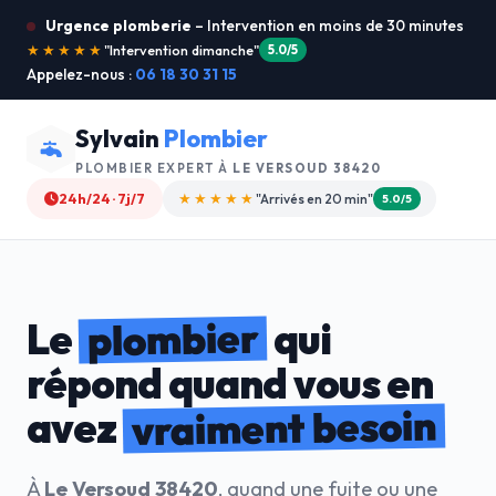
Urgence plomberie
– Intervention en moins de 30 minutes
★★★★★
"Je recommande !"
4.9/5
Appelez-nous :
06 18 30 31 15
Sylvain
Plombier
PLOMBIER EXPERT À
LE VERSOUD 38420
24h/24 · 7j/7
★★★★☆
"Devis gratuit"
4.8/5
plombier
Le
qui
répond quand vous en
vraiment besoin
avez
À
Le Versoud 38420
, quand une fuite ou une