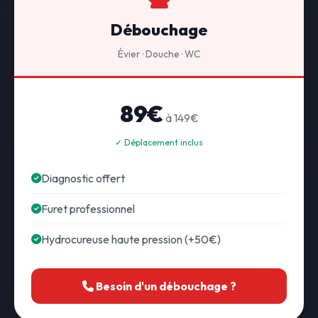
Débouchage
Évier · Douche · WC
89€
à 149€
✓ Déplacement inclus
Diagnostic offert
Furet professionnel
Hydrocureuse haute pression (+50€)
Besoin d'un débouchage ?