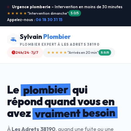
Urgence plomberie
– Intervention en moins de 30 minutes
★★★★★
"Je recommande !"
4.9/5
Appelez-nous :
06 18 30 31 15
Sylvain
Plombier
PLOMBIER EXPERT À
LES ADRETS 38190
24h/24 · 7j/7
★★★★☆
"Devis gratuit"
4.8/5
plombier
Le
qui
répond quand vous en
vraiment besoin
avez
À
Les Adrets 38190
, quand une fuite ou une