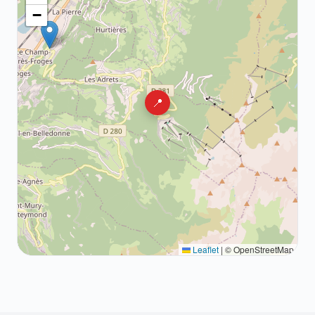
−
📍
Leaflet
|
© OpenStreetMap