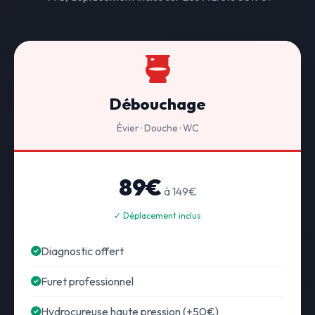
Débouchage
Évier · Douche · WC
89€
à 149€
✓ Déplacement inclus
Diagnostic offert
Furet professionnel
Hydrocureuse haute pression (+50€)