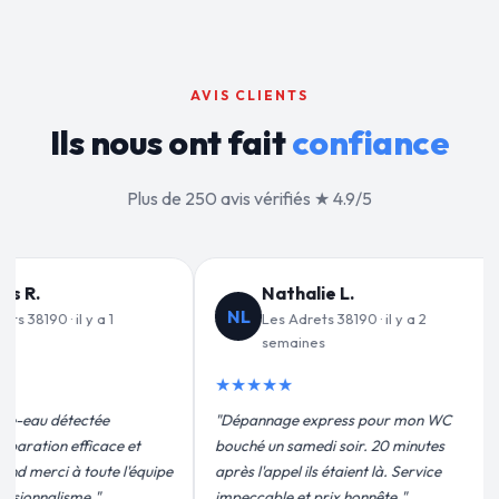
AVIS CLIENTS
Ils nous ont fait
confiance
Plus de 250 avis vérifiés ★ 4.9/5
Jean-François C.
VD
JF
 y a 2
Les Adrets 38190 · il y a 3
L
semaines
★★★
★★★★★
"Un gra
r mon WC
"Remplacement de mon chauffe-eau en
pour leu
 minutes
moins de 2h. Équipe très pro, devis
efficace
 Service
conforme, chantier propre. Je
plus qu'
."
recommande vivement."