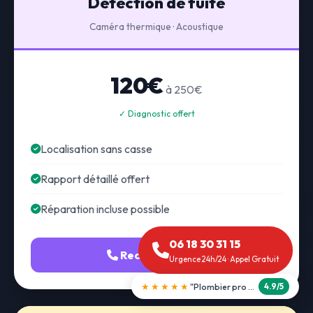
Détection de fuite
Caméra thermique · Acoustique
120€
à 250€
✓ Diagnostic offert
Localisation sans casse
Rapport détaillé offert
Réparation incluse possible
06 18 30 31 15
Recherche fuite
Urgence 24h/24 · Appel Gratuit
★★★★★
"Débouchage WC en 30 min"
5.0/5