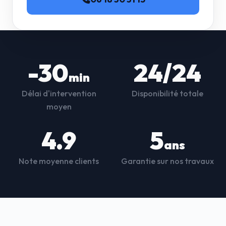
-30
24/24
min
Délai d'intervention
Disponibilité totale
moyen
4.9
5
ans
Note moyenne clients
Garantie sur nos travaux