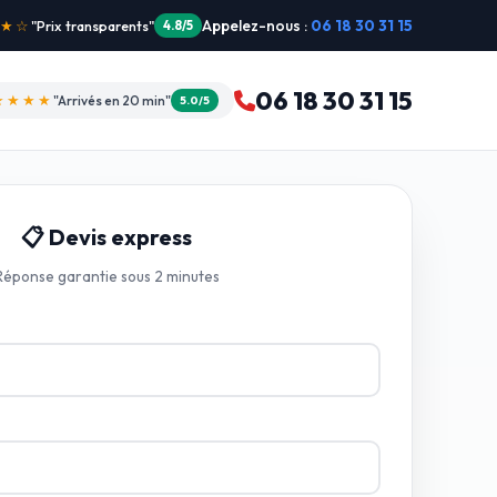
Appelez-nous :
06 18 30 31 15
"Intervention dimanche"
5.0/5
06 18 30 31 15
★★★★
"Arrivés en 20 min"
5.0/5
📋 Devis express
Réponse garantie sous 2 minutes