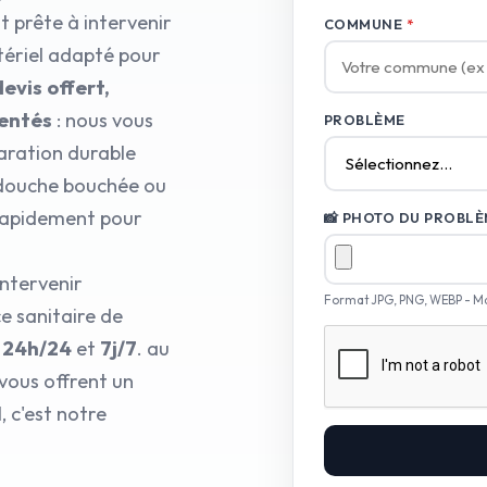
 prête à intervenir
COMMUNE
*
tériel adapté pour
evis offert,
mentés
: nous vous
PROBLÈME
aration durable
e douche bouchée ou
 rapidement pour
📸 PHOTO DU PROBLÈM
intervenir
Format JPG, PNG, WEBP - M
e sanitaire de
i
24h/24
et
7j/7
. au
 vous offrent un
 c'est notre