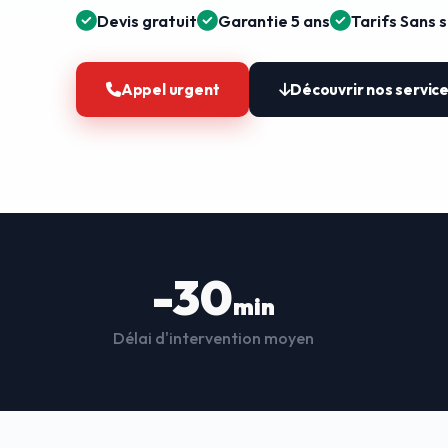
Devis gratuit
Garantie 5 ans
Tarifs Sans 
Appel urgent
Découvrir nos servic
-30
min
Délai d'intervention moyen