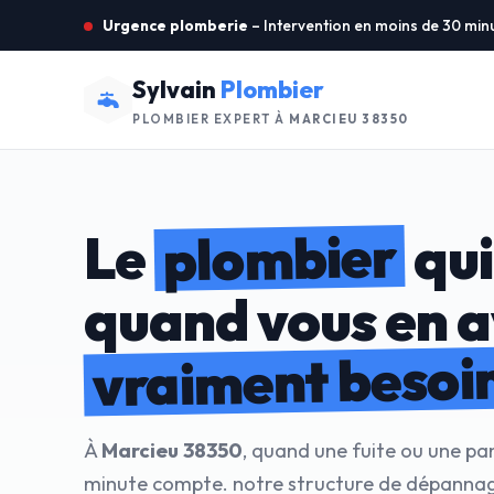
Urgence plomberie
– Intervention en moins de 30 min
Sylvain
Plombier
PLOMBIER EXPERT À
MARCIEU 38350
plombier
Le
qui
quand vous en 
vraiment besoi
À
Marcieu 38350
, quand une fuite ou une pa
minute compte. notre structure de dépanna