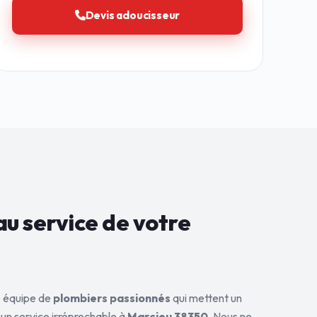
Devis adoucisseur
au service de
votre
ne équipe de
plombiers passionnés
qui mettent un
 un service irréprochable à
Marcieu 38350
. Nous ne