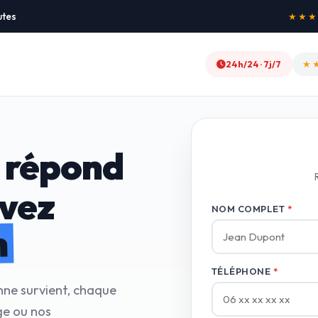
utes
★★★★★
24h/24 · 7j/7
★
 répond
avez
NOM COMPLET
*
n
TÉLÉPHONE
*
nne survient, chaque
ge ou nos