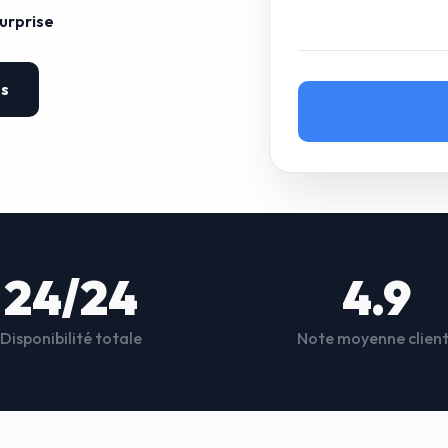
surprise
es
24/24
4.9
Disponibilité totale
Note moyenne clien