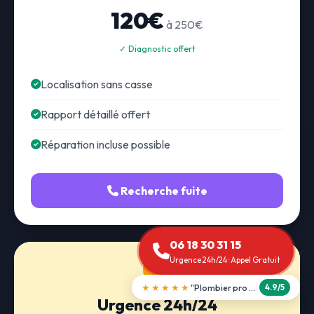
120€
à 250€
✓ Diagnostic offert
Localisation sans casse
Rapport détaillé offert
Réparation incluse possible
Recherche fuite
06 18 30 31 15
Urgence 24h/24 · Appel Gratuit
★★★★★
"Débouchage WC en 30 min"
5.0/5
Urgence 24h/24