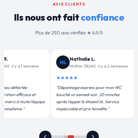
AVIS CLIENTS
Ils nous ont fait
confiance
Plus de 250 avis vérifiés ★ 4.9/5
Jean-François C.
Valérie D
JF
VD
s
Mottier 38260 · il y a 3 semaines
Mottier 38260
★★★★★
★★★★★
"Remplacement de mon chauffe-eau en
"Un grand merci à 
moins de 2h. Équipe très pro, devis
pour leur intervent
conforme, chantier propre. Je
efficace. Fuite rép
recommande vivement."
plus qu'honnête !"