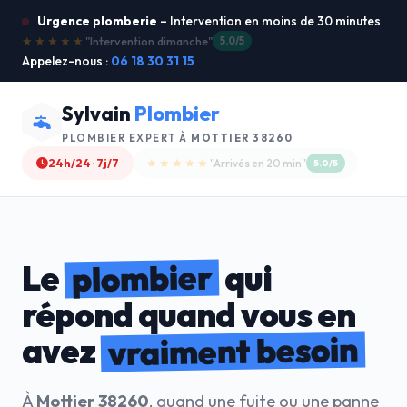
Urgence plomberie
– Intervention en moins de 30 minutes
★★★★★
"Service ultra rapide !"
5.0/5
Appelez-nous :
06 18 30 31 15
Sylvain
Plombier
PLOMBIER EXPERT À
MOTTIER 38260
24h/24 · 7j/7
★★★★☆
"Devis gratuit"
4.8/5
plombier
Le
qui
répond quand vous en
vraiment besoin
avez
À
Mottier 38260
, quand une fuite ou une panne