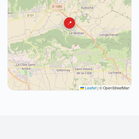
📍
Leaflet
|
© OpenStreetMap