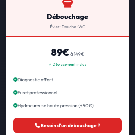
Débouchage
Évier · Douche · WC
89€
à 149€
✓ Déplacement inclus
Diagnostic offert
Furet professionnel
Hydrocureuse haute pression (+50€)
Besoin d'un débouchage ?