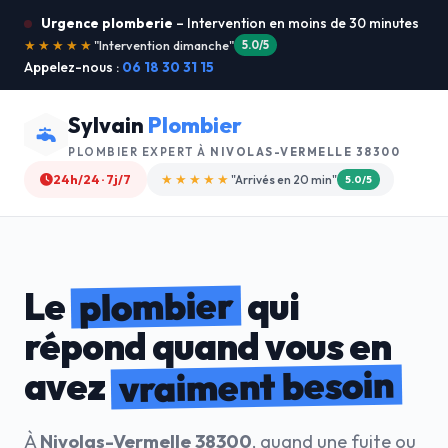
Urgence plomberie
– Intervention en moins de 30 minutes
★★★★★
"Service ultra rapide !"
5.0/5
Appelez-nous :
06 18 30 31 15
Sylvain
Plombier
PLOMBIER EXPERT À
NIVOLAS-VERMELLE 38300
24h/24 · 7j/7
★★★★☆
"Devis gratuit"
4.8/5
plombier
Le
qui
répond quand vous en
vraiment besoin
avez
À
Nivolas-Vermelle 38300
, quand une fuite ou