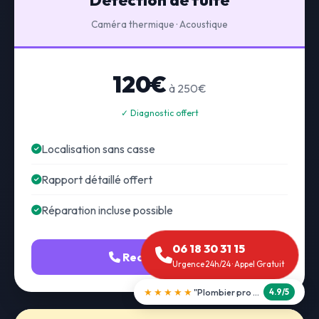
Détection de fuite
Caméra thermique · Acoustique
120€
à 250€
✓ Diagnostic offert
Localisation sans casse
Rapport détaillé offert
Réparation incluse possible
06 18 30 31 15
Recherche fuite
Urgence 24h/24 · Appel Gratuit
★★★★★
"Débouchage WC en 30 min"
5.0/5