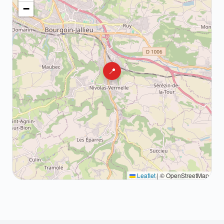
−
📍
Leaflet
|
© OpenStreetMap