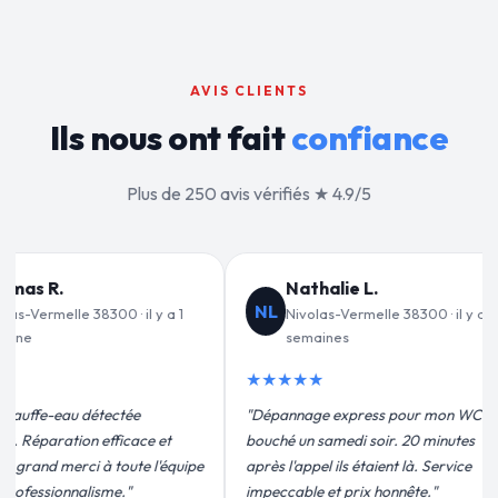
AVIS CLIENTS
Ils nous ont fait
confiance
Plus de 250 avis vérifiés ★ 4.9/5
Jean-François C.
JF
VD
300 · il y a 2
Nivolas-Vermelle 38300 · il y a 3
semaines
★★★★★
★★
our mon WC
"Remplacement de mon chauffe-eau en
"Un g
20 minutes
moins de 2h. Équipe très pro, devis
pour l
là. Service
conforme, chantier propre. Je
effica
te."
recommande vivement."
plus q