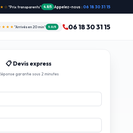
Appelez-nous :
06 18 30 31 15
"Intervention dimanche"
5.0/5
06 18 30 31 15
★★★★
"Arrivés en 20 min"
5.0/5
📋 Devis express
Réponse garantie sous 2 minutes