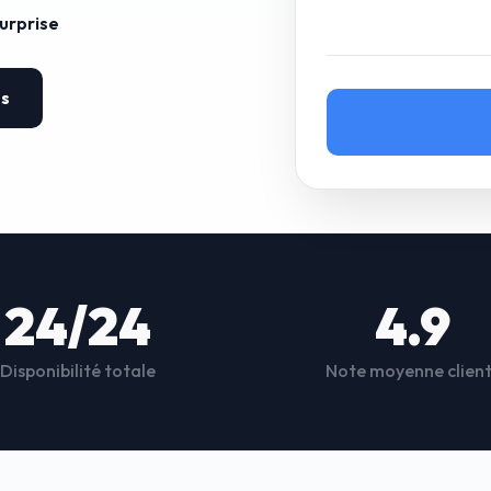
surprise
es
24/24
4.9
Disponibilité totale
Note moyenne clien