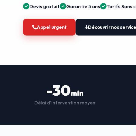
Devis gratuit
Garantie 5 ans
Tarifs Sans 
Appel urgent
Découvrir nos servic
-30
min
Délai d'intervention moyen