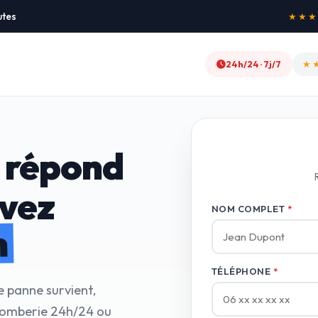
utes
★★★★★
24h/24 · 7j/7
★
 répond
avez
NOM COMPLET
*
n
TÉLÉPHONE
*
e panne survient,
lomberie 24h/24 ou