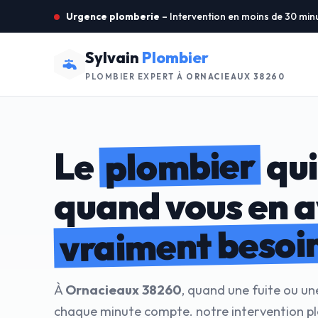
Urgence plomberie
– Intervention en moins de 30 min
Sylvain
Plombier
PLOMBIER EXPERT À
ORNACIEAUX 38260
plombier
Le
qui
quand vous en 
vraiment besoi
À
Ornacieaux 38260
, quand une fuite ou un
chaque minute compte. notre intervention p