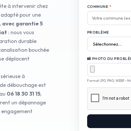
ête à intervenir chez
COMMUNE
*
l adapté pour une
, avec garantie 5
iat
: nous vous
PROBLÈME
aration durable
 canalisation bouchée
se déplacent
📸 PHOTO DU PROBLÈM
 sérieuse à
Format JPG, PNG, WEBP - M
e de débouchage est
 au
06 18 30 31 15
,
ffrent un dépannage
tre engagement