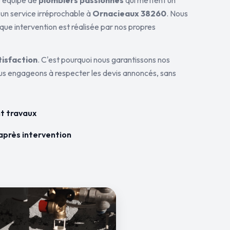
ne équipe de
plombiers passionnés
qui mettent un
 un service irréprochable à
Ornacieaux 38260
. Nous
aque intervention est réalisée par nos propres
tisfaction
. C'est pourquoi nous garantissons nos
ous engageons à respecter les devis annoncés, sans
t travaux
après intervention