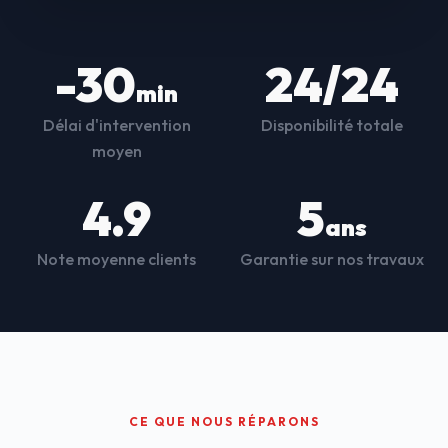
-30
24/24
min
Délai d'intervention
Disponibilité totale
moyen
4.9
5
ans
Note moyenne clients
Garantie sur nos travaux
CE QUE NOUS RÉPARONS