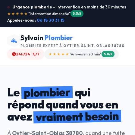
Urgence plomberie
– Intervention en moins de 30 minutes
★★★★★
"Je recommande !"
4.9/5
Appelez-nous :
06 18 30 31 15
Sylvain
Plombier
PLOMBIER EXPERT À
OYTIER-SAINT-OBLAS 38780
24h/24 · 7j/7
★★★★☆
"Devis gratuit"
4.8/5
plombier
Le
qui
répond quand vous en
vraiment besoin
avez
À
Oytier-Saint-Oblas 38780
, quand une fuite