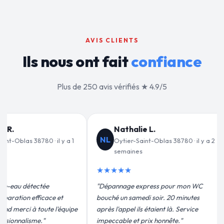
AVIS CLIENTS
Ils nous ont fait
confiance
Plus de 250 avis vérifiés ★ 4.9/5
Jean-François C.
V
JF
VD
80 · il y a 2
Oytier-Saint-Oblas 38780 · il y a 3
O
semaines
m
★★★★★
★★★
r mon WC
"Remplacement de mon chauffe-eau en
"Un gra
 minutes
moins de 2h. Équipe très pro, devis
pour leu
 Service
conforme, chantier propre. Je
efficace
."
recommande vivement."
plus qu'