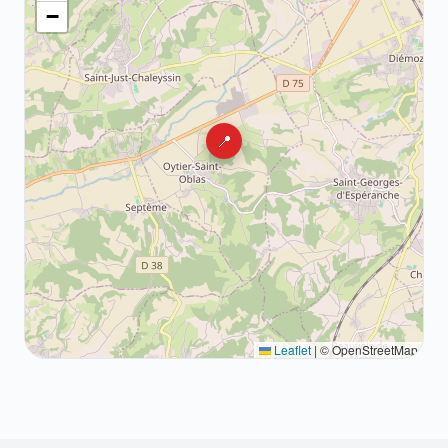
−
📍
Leaflet
|
© OpenStreetMap