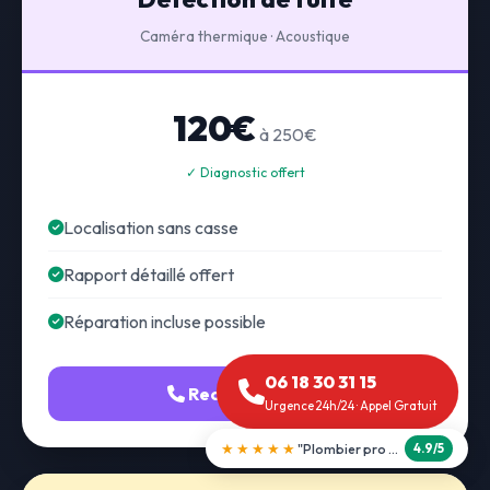
Caméra thermique · Acoustique
120€
à 250€
✓ Diagnostic offert
Localisation sans casse
Rapport détaillé offert
Réparation incluse possible
06 18 30 31 15
Recherche fuite
Urgence 24h/24 · Appel Gratuit
★★★★★
"Débouchage WC en 30 min"
5.0/5