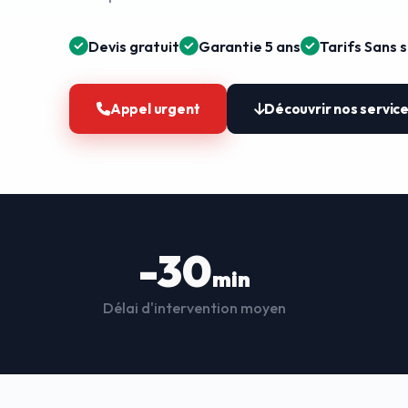
Devis gratuit
Garantie 5 ans
Tarifs Sans 
Appel urgent
Découvrir nos servic
-30
min
Délai d'intervention moyen