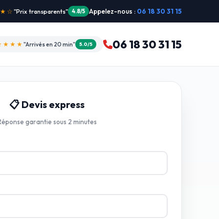
Appelez-nous :
06 18 30 31 15
"Intervention dimanche"
5.0/5
06 18 30 31 15
★★★★
"Arrivés en 20 min"
5.0/5
📋 Devis express
Réponse garantie sous 2 minutes