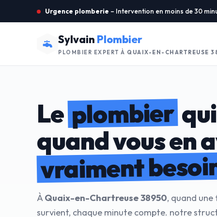
Urgence plomberie
– Intervention en moins de 30 min
Sylvain
Plombier
PLOMBIER EXPERT À
QUAIX-EN-CHARTREUSE 3
plombier
Le
qui
quand vous en 
vraiment besoi
À
Quaix-en-Chartreuse 38950
, quand une 
survient, chaque minute compte. notre stru