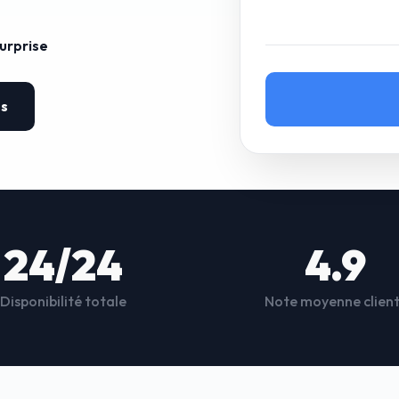
surprise
es
24/24
4.9
Disponibilité totale
Note moyenne clien