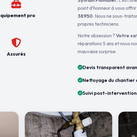
Sylvain Plombier
, c'est u
point d'honneur à vous offrir
quipement pro
38950
. Nous ne sous-traito
propres techniciens.
Notre obsession ?
Votre sa
réparations 5 ans et nous n
mauvaise surprise.
Assurés
Devis transparent avan
Nettoyage du chantier 
Suivi post-intervention