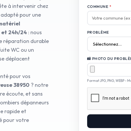
te à intervenir chez
COMMUNE
*
l adapté pour une
matériel
7 et 24h/24
: nous
PROBLÈME
e réparation durable
 fuite WC ou un
 se déplacent
📸 PHOTO DU PROBLÈM
enté pour vos
Format JPG, PNG, WEBP - M
euse 38950
? notre
re écoute, et sans
plombiers dépanneurs
e rapide et
é pour votre