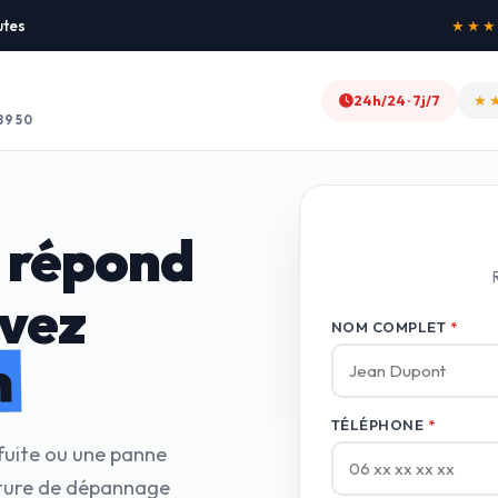
utes
★★★★★
24h/24 · 7j/7
★
8950
 répond
avez
NOM COMPLET
*
n
TÉLÉPHONE
*
fuite ou une panne
cture de dépannage