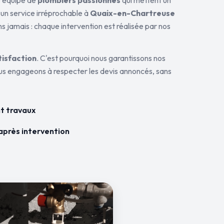
ne équipe de
plombiers passionnés
qui mettent un
 un service irréprochable à
Quaix-en-Chartreuse
ns jamais : chaque intervention est réalisée par nos
tisfaction
. C'est pourquoi nous garantissons nos
ous engageons à respecter les devis annoncés, sans
t travaux
après intervention