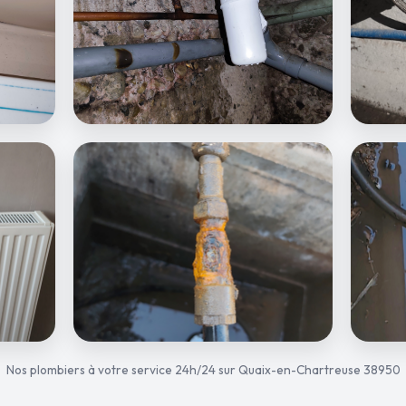
Nos plombiers à votre service 24h/24 sur Quaix-en-Chartreuse 38950