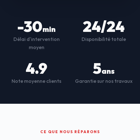
-30
24/24
min
Délai d'intervention
Disponibilité totale
moyen
4.9
5
ans
Note moyenne clients
Garantie sur nos travaux
CE QUE NOUS RÉPARONS