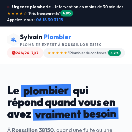
Urgence plomberie
– Intervention en moins de 30 minutes
★★★★★
"Intervention dimanche"
5.0/5
Appelez-nous :
06 18 30 31 15
Sylvain
Plombier
PLOMBIER EXPERT À
ROUSSILLON 38150
24h/24 · 7j/7
★★★★★
"Intervention rapide"
5.0/5
plombier
Le
qui
répond quand vous en
vraiment besoin
avez
À
Roussillon 38150
, quand une fuite ou une