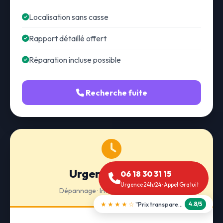
Localisation sans casse
Rapport détaillé offert
Réparation incluse possible
Recherche fuite
Urgence 24h/24
06 18 30 31 15
Urgence 24h/24 · Appel Gratuit
Dépannage · Intervention express
★★★★★
"Intervention dimanche soir"
5.0/5