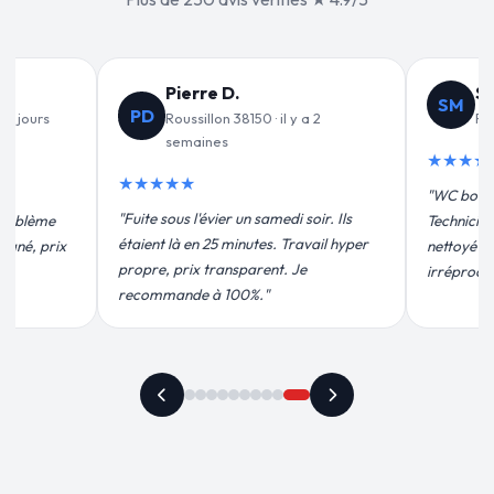
Pierre D.
Sophie M.
SM
PD
Roussillon 38150 · il y a 2
Roussillon 3815
semaines
★★★★★
★★★★★
"WC bouché un dima
"Fuite sous l'évier un samedi soir. Ils
Technicien très poli, 
étaient là en 25 minutes. Travail hyper
nettoyé avant de par
propre, prix transparent. Je
irréprochable."
recommande à 100%."