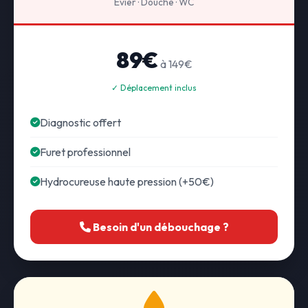
Évier · Douche · WC
89€
à 149€
✓ Déplacement inclus
Diagnostic offert
Furet professionnel
Hydrocureuse haute pression (+50€)
Besoin d'un débouchage ?