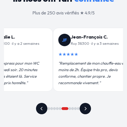
Plus de 250 avis vérifiés ★ 4.9/5
ançois C.
Valérie D.
VD
 · il y a 3 semaines
Ruy 38300 · il y a 1 mois
★★★★★
de mon chauffe-eau en
"Un grand merci à Sylvain Plombier
ipe très pro, devis
pour leur intervention rapide et
ier propre. Je
efficace. Fuite réparée en 30 min, prix
ement."
plus qu'honnête !"