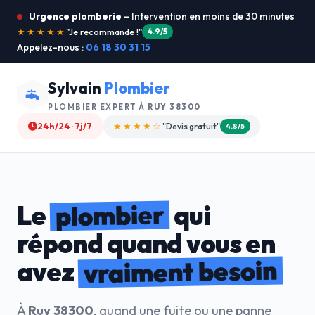
Urgence plomberie
– Intervention en moins de 30 minutes
★★★★★
"Service ultra rapide !"
5.0/5
Appelez-nous :
06 18 30 31 15
Sylvain
Plombier
PLOMBIER EXPERT À
RUY 38300
24h/24 · 7j/7
★★★★☆
"Devis gratuit"
4.8/5
plombier
Le
qui
répond quand vous en
vraiment besoin
avez
À
Ruy 38300
, quand une fuite ou une panne