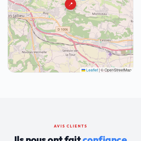
📍
Leaflet
|
© OpenStreetMap
AVIS CLIENTS
Ils nous ont fait
confiance