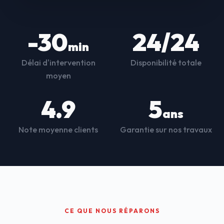
-30
24/24
min
Délai d'intervention
Disponibilité totale
moyen
4.9
5
ans
Note moyenne clients
Garantie sur nos travaux
CE QUE NOUS RÉPARONS