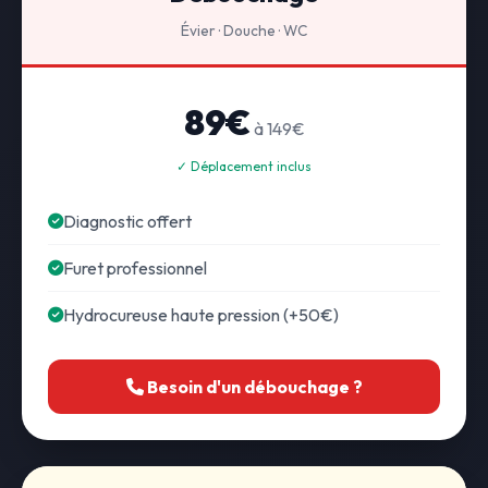
Évier · Douche · WC
89€
à 149€
✓ Déplacement inclus
Diagnostic offert
Furet professionnel
Hydrocureuse haute pression (+50€)
Besoin d'un débouchage ?