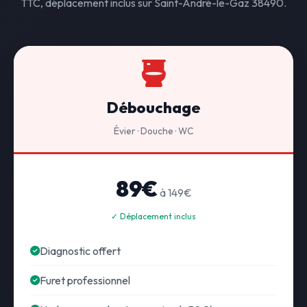
TTC, déplacement inclus sur Saint-André-le-Gaz 38490.
Débouchage
Évier · Douche · WC
89€
à 149€
✓ Déplacement inclus
Diagnostic offert
Furet professionnel