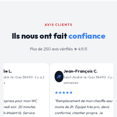
AVIS CLIENTS
Ils nous ont fait
confiance
Plus de 250 avis vérifiés ★ 4.9/5
nçois C.
Valérie D.
VD
-le-Gaz 38490 · il y a 3
Saint-André-le-Gaz 38490 · il y a
1 mois
★★★★★
de mon chauffe-eau en
"Un grand merci à Sylvain Plombier
ipe très pro, devis
pour leur intervention rapide et
ier propre. Je
efficace. Fuite réparée en 30 min, prix