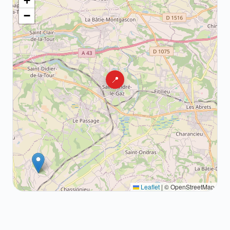
+
−
📍
Leaflet
|
© OpenStreetMap