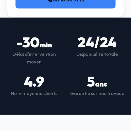
-30
24/24
min
Délai d'intervention
Disponibilité totale
moyen
4.9
5
ans
Note moyenne clients
Garantie sur nos travaux