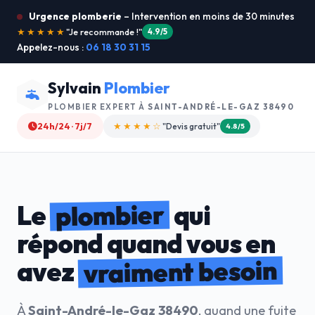
Urgence plomberie
– Intervention en moins de 30 minutes
★★★★★
"Service ultra rapide !"
5.0/5
Appelez-nous :
06 18 30 31 15
Sylvain
Plombier
PLOMBIER EXPERT À
SAINT-ANDRÉ-LE-GAZ 38490
24h/24 · 7j/7
★★★★☆
"Devis gratuit"
4.8/5
plombier
Le
qui
répond quand vous en
vraiment besoin
avez
À
Saint-André-le-Gaz 38490
, quand une fuite