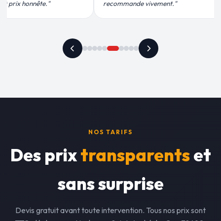
ement."
plus qu'honnête !"
NOS TARIFS
Des prix
transparents
et
sans surprise
Devis gratuit avant toute intervention. Tous nos prix sont