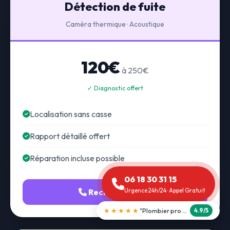
Détection de fuite
Caméra thermique · Acoustique
120€
à 250€
✓ Diagnostic offert
Localisation sans casse
Rapport détaillé offert
Réparation incluse possible
06 18 30 31 15
Recherche fuite
Urgence 24h/24 · Appel Gratuit
★★★★★
"Débouchage WC en 30 min"
5.0/5