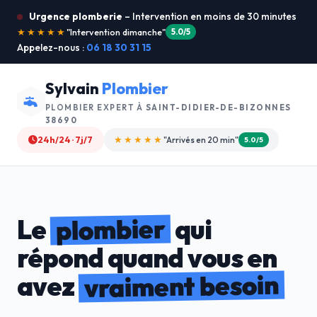
Urgence plomberie
– Intervention en moins de 30 minutes
★★★★★
"Je recommande !"
4.9/5
Appelez-nous :
06 18 30 31 15
Sylvain
Plombier
PLOMBIER EXPERT À
SAINT-DIDIER-DE-BIZONNES
38690
24h/24 · 7j/7
★★★★☆
"Devis gratuit"
4.8/5
plombier
Le
qui
répond quand vous en
vraiment besoin
avez