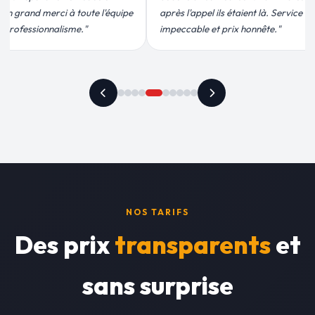
s étaient là. Service
conforme, chantier propre. Je
prix honnête."
recommande vivement."
NOS TARIFS
Des prix
transparents
et
sans surprise