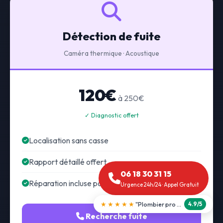
Détection de fuite
Caméra thermique · Acoustique
120€
à 250€
✓ Diagnostic offert
Localisation sans casse
Rapport détaillé offert
06 18 30 31 15
Réparation incluse possible
Urgence 24h/24 · Appel Gratuit
★★★★★
"Débouchage WC en 30 min"
5.0/5
Recherche fuite