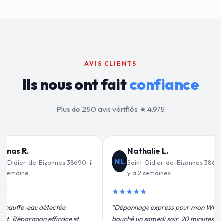
AVIS CLIENTS
Ils nous ont fait
confiance
Plus de 250 avis vérifiés ★ 4.9/5
e L.
Jean-François C.
JF
ier-de-Bizonnes 38690 · il
Saint-Didier-de-Bizonnes 38690 · il
aines
y a 3 semaines
★★★★★
xpress pour mon WC
"Remplacement de mon chauffe-eau en
di soir. 20 minutes
moins de 2h. Équipe très pro, devis