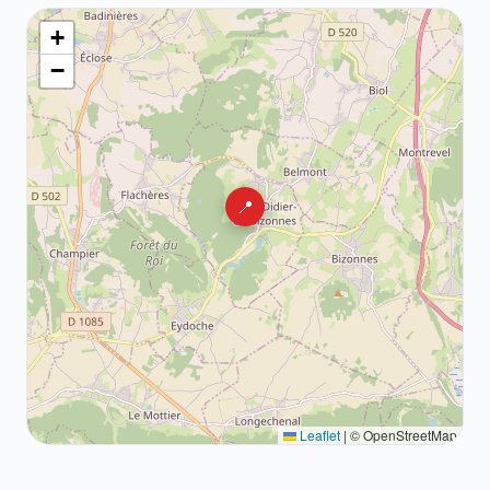
+
−
📍
Leaflet
|
© OpenStreetMap