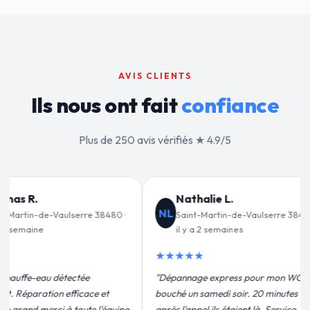
AVIS CLIENTS
Ils nous ont fait
confiance
Plus de 250 avis vérifiés ★ 4.9/5
e L.
Jean-François C.
JF
tin-de-Vaulserre 38480 ·
Saint-Martin-de-Vaulserre 38480 ·
emaines
il y a 3 semaines
★★★★★
xpress pour mon WC
"Remplacement de mon chauffe-eau en
di soir. 20 minutes
moins de 2h. Équipe très pro, devis
s étaient là. Service
conforme, chantier propre. Je