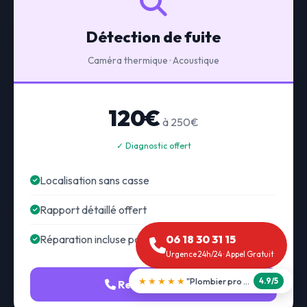
Détection de fuite
Caméra thermique · Acoustique
120€
à 250€
✓ Diagnostic offert
Localisation sans casse
Rapport détaillé offert
Réparation incluse possible
06 18 30 31 15
Urgence 24h/24 · Appel Gratuit
★★★★★
"Débouchage WC en 30 min"
5.0/5
Recherche fuite