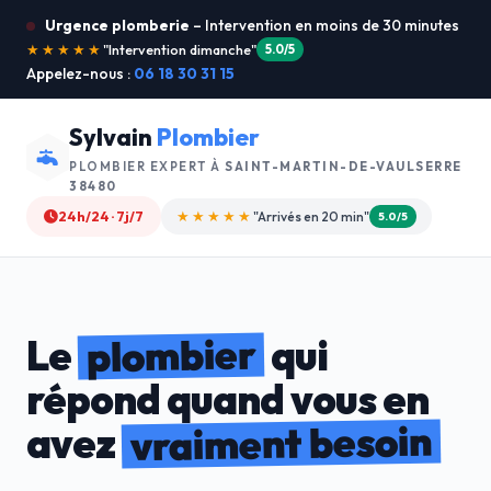
Urgence plomberie
– Intervention en moins de 30 minutes
★★★★★
"Je recommande !"
4.9/5
Appelez-nous :
06 18 30 31 15
Sylvain
Plombier
PLOMBIER EXPERT À
SAINT-MARTIN-DE-VAULSERRE
38480
24h/24 · 7j/7
★★★★☆
"Devis gratuit"
4.8/5
plombier
Le
qui
répond quand vous en
vraiment besoin
avez