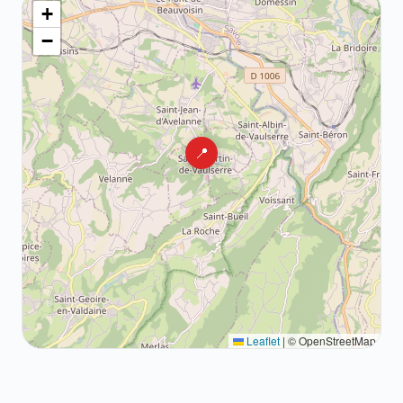
+
−
📍
Leaflet
|
© OpenStreetMap