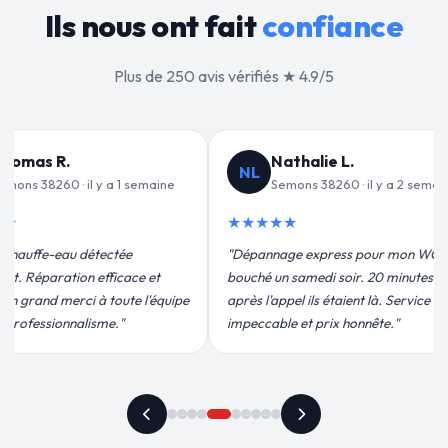
Ils nous ont fait
confiance
Plus de 250 avis vérifiés ★ 4.9/5
alie L.
Jean-François C.
JF
s 38260 · il y a 2 semaines
Semons 38260 · il y a 3 semaines
★★★★★
 express pour mon WC
"Remplacement de mon chauffe-eau en
medi soir. 20 minutes
moins de 2h. Équipe très pro, devis
ils étaient là. Service
conforme, chantier propre. Je
t prix honnête."
recommande vivement."