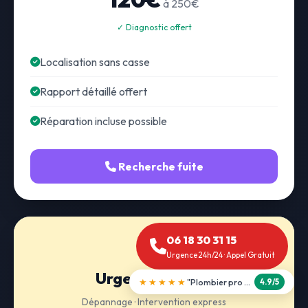
à 250€
✓ Diagnostic offert
Localisation sans casse
Rapport détaillé offert
Réparation incluse possible
Recherche fuite
06 18 30 31 15
Urgence 24h/24 · Appel Gratuit
Urgence 24h/24
★★★★★
"Débouchage WC en 30 min"
5.0/5
Dépannage · Intervention express