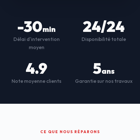
-30
24/24
min
Délai d'intervention
Disponibilité totale
moyen
4.9
5
ans
Note moyenne clients
Garantie sur nos travaux
CE QUE NOUS RÉPARONS