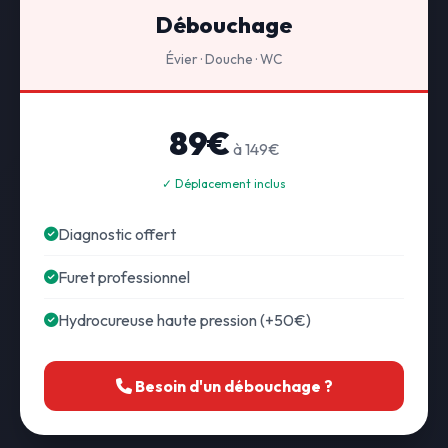
Débouchage
Évier · Douche · WC
89€
à 149€
✓ Déplacement inclus
Diagnostic offert
Furet professionnel
Hydrocureuse haute pression (+50€)
Besoin d'un débouchage ?