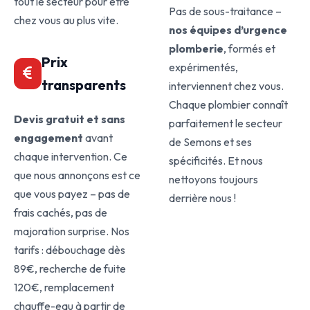
tout le secteur pour être
Pas de sous-traitance –
chez vous au plus vite.
nos équipes d’urgence
plomberie
, formés et
Prix
expérimentés,
transparents
interviennent chez vous.
Chaque plombier connaît
Devis gratuit et sans
parfaitement le secteur
engagement
avant
de Semons et ses
chaque intervention. Ce
spécificités. Et nous
que nous annonçons est ce
nettoyons toujours
que vous payez – pas de
derrière nous !
frais cachés, pas de
majoration surprise. Nos
tarifs : débouchage dès
89€, recherche de fuite
120€, remplacement
chauffe-eau à partir de