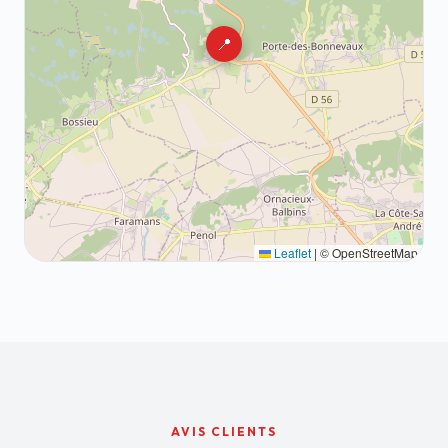
📍
Leaflet
|
© OpenStreetMap
AVIS CLIENTS