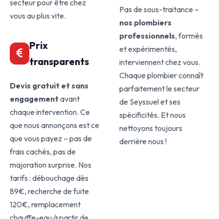
secteur pour être chez
Pas de sous-traitance –
vous au plus vite.
nos plombiers
professionnels
, formés
Prix
et expérimentés,
transparents
interviennent chez vous.
Chaque plombier connaît
Devis gratuit et sans
parfaitement le secteur
engagement
avant
de Seyssuel et ses
chaque intervention. Ce
spécificités. Et nous
que nous annonçons est ce
nettoyons toujours
que vous payez – pas de
derrière nous !
frais cachés, pas de
majoration surprise. Nos
tarifs : débouchage dès
89€, recherche de fuite
120€, remplacement
chauffe-eau à partir de