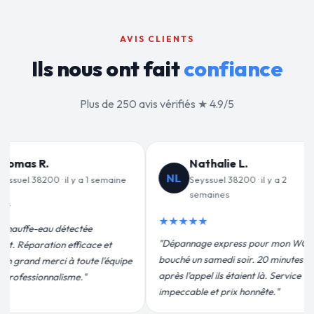
AVIS CLIENTS
Ils nous ont fait
confiance
Plus de 250 avis vérifiés ★ 4.9/5
ie L.
Jean-François C.
JF
38200 · il y a 2
Seyssuel 38200 · il y a 3
s
semaines
★★★★★
press pour mon WC
"Remplacement de mon chauffe-eau en
i soir. 20 minutes
moins de 2h. Équipe très pro, devis
 étaient là. Service
conforme, chantier propre. Je
rix honnête."
recommande vivement."