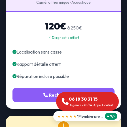
Caméra thermique · Acoustique
120€
à 250€
✓ Diagnostic offert
Localisation sans casse
Rapport détaillé offert
Réparation incluse possible
Recherche fuite
06 18 30 31 15
Urgence 24h/24 · Appel Gratuit
★★★★★
"Débouchage WC en 30 min"
5.0/5