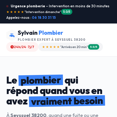
Urgence plomberie
– Intervention en moins de 30 minutes
★★★★★
"Je recommande !"
4.9/5
Appelez-nous :
06 18 30 31 15
Sylvain
Plombier
PLOMBIER EXPERT À
SEYSSUEL 38200
24h/24 · 7j/7
★★★★☆
"Devis gratuit"
4.8/5
plombier
Le
qui
répond quand vous en
vraiment besoin
avez
À
Seyssuel 38200
, quand une fuite ou une