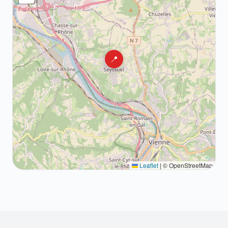
📍
Leaflet
|
© OpenStreetMap