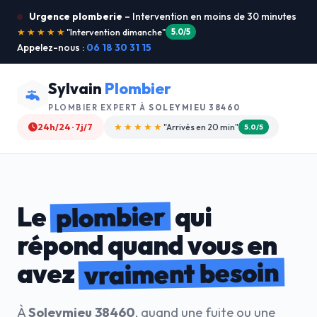
Urgence plomberie
– Intervention en moins de 30 minutes
★★★★★
"Je recommande !"
4.9/5
Appelez-nous :
06 18 30 31 15
Sylvain
Plombier
PLOMBIER EXPERT À
SOLEYMIEU 38460
24h/24 · 7j/7
★★★★☆
"Devis gratuit"
4.8/5
plombier
Le
qui
répond quand vous en
vraiment besoin
avez
À
Soleymieu 38460
, quand une fuite ou une