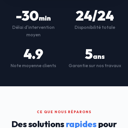
-30
24/24
min
Délai d'intervention
Disponibilité totale
moyen
4.9
5
ans
Note moyenne clients
Garantie sur nos travaux
CE QUE NOUS RÉPARONS
Des solutions
rapides
pour