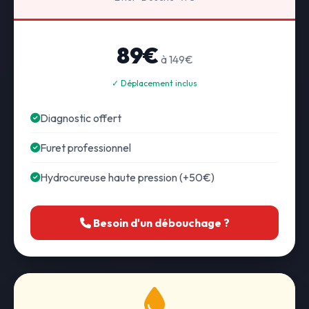
89€
à 149€
✓ Déplacement inclus
Diagnostic offert
Furet professionnel
Hydrocureuse haute pression (+50€)
Besoin d'un débouchage ?