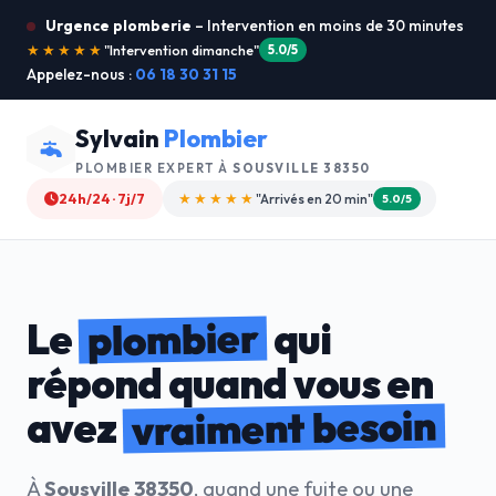
Urgence plomberie
– Intervention en moins de 30 minutes
★★★★★
"Je recommande !"
4.9/5
Appelez-nous :
06 18 30 31 15
Sylvain
Plombier
PLOMBIER EXPERT À
SOUSVILLE 38350
24h/24 · 7j/7
★★★★☆
"Devis gratuit"
4.8/5
plombier
Le
qui
répond quand vous en
vraiment besoin
avez
À
Sousville 38350
, quand une fuite ou une