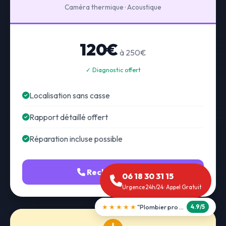
Caméra thermique · Acoustique
120€
à 250€
✓ Diagnostic offert
Localisation sans casse
Rapport détaillé offert
Réparation incluse possible
Recherche fuite
06 18 30 31 15
Urgence 24h/24 · Appel Gratuit
★★★★★
"Débouchage WC en 30 min"
5.0/5