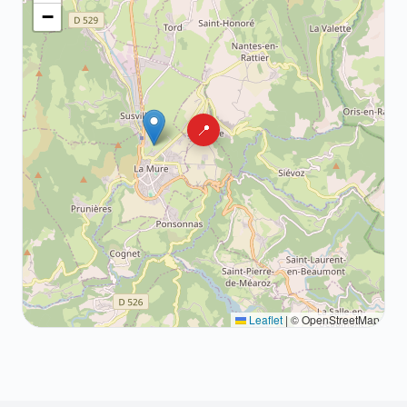
−
📍
Leaflet
|
© OpenStreetMap