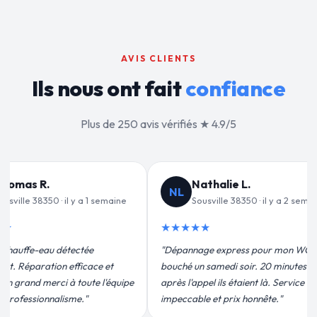
AVIS CLIENTS
Ils nous ont fait
confiance
Plus de 250 avis vérifiés ★ 4.9/5
alie L.
Jean-François C.
JF
ille 38350 · il y a 2 semaines
Sousville 38350 · il y a 3 semaines
★★★★★
 express pour mon WC
"Remplacement de mon chauffe-eau en
medi soir. 20 minutes
moins de 2h. Équipe très pro, devis
ils étaient là. Service
conforme, chantier propre. Je
t prix honnête."
recommande vivement."