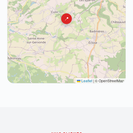
📍
Leaflet
|
© OpenStreetMap