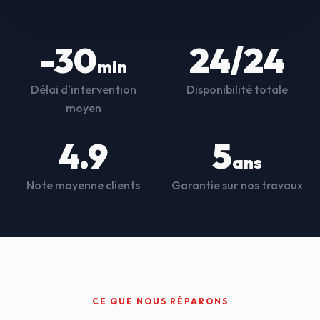
-30
24/24
min
Délai d'intervention
Disponibilité totale
moyen
4.9
5
ans
Note moyenne clients
Garantie sur nos travaux
CE QUE NOUS RÉPARONS