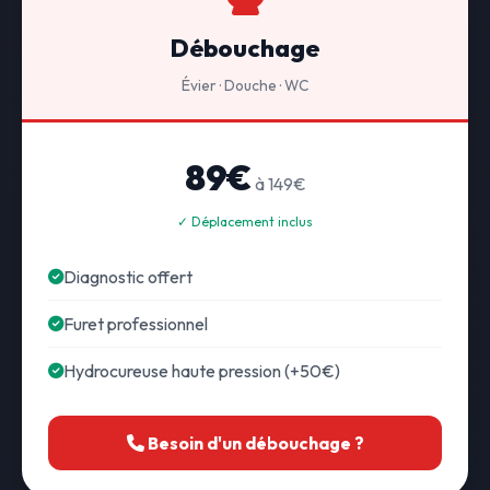
Débouchage
Évier · Douche · WC
89€
à 149€
✓ Déplacement inclus
Diagnostic offert
Furet professionnel
Hydrocureuse haute pression (+50€)
Besoin d'un débouchage ?