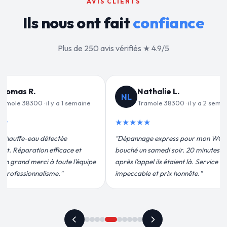
AVIS CLIENTS
Ils nous ont fait
confiance
Plus de 250 avis vérifiés ★ 4.9/5
alie L.
Jean-François C.
JF
le 38300 · il y a 2 semaines
Tramole 38300 · il y a 3 semaines
★★★★★
 express pour mon WC
"Remplacement de mon chauffe-eau en
medi soir. 20 minutes
moins de 2h. Équipe très pro, devis
ils étaient là. Service
conforme, chantier propre. Je
t prix honnête."
recommande vivement."