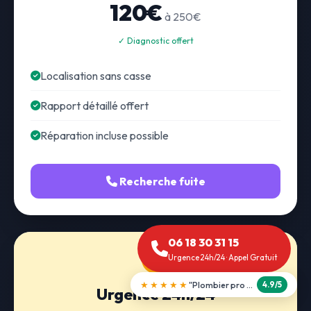
120€
à 250€
✓ Diagnostic offert
Localisation sans casse
Rapport détaillé offert
Réparation incluse possible
Recherche fuite
06 18 30 31 15
Urgence 24h/24 · Appel Gratuit
★★★★★
"Débouchage WC en 30 min"
5.0/5
Urgence 24h/24