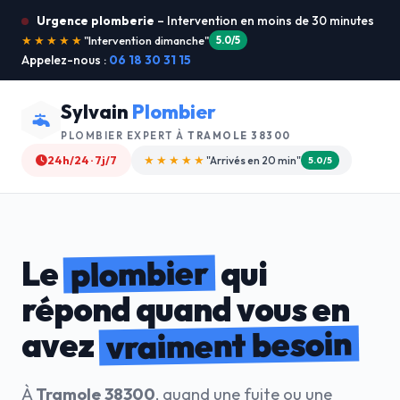
Urgence plomberie
– Intervention en moins de 30 minutes
★★★★★
"Je recommande !"
4.9/5
Appelez-nous :
06 18 30 31 15
Sylvain
Plombier
PLOMBIER EXPERT À
TRAMOLE 38300
24h/24 · 7j/7
★★★★☆
"Devis gratuit"
4.8/5
plombier
Le
qui
répond quand vous en
vraiment besoin
avez
À
Tramole 38300
, quand une fuite ou une