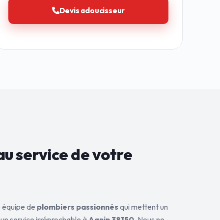
Devis adoucisseur
au service de
votre
ne équipe de
plombiers passionnés
qui mettent un
 un service irréprochable à
Agnin 38150
. Nous ne