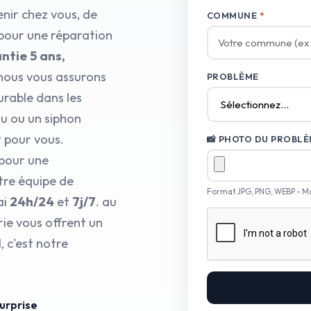
nir chez vous, de
COMMUNE
*
 pour une réparation
ntie 5 ans,
nous vous assurons
PROBLÈME
urable dans les
au ou un siphon
 pour vous.
📸 PHOTO DU PROBLÈM
 pour une
tre équipe de
Format JPG, PNG, WEBP - M
ai
24h/24
et
7j/7
. au
ie vous offrent un
 c'est notre
surprise