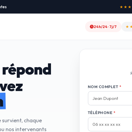
utes
★★★★★
24h/24 · 7j/7
★
 répond
avez
NOM COMPLET
*
n
TÉLÉPHONE
*
e survient, chaque
ou nos intervenants