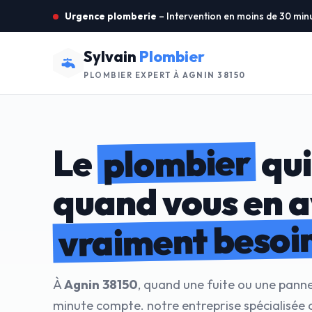
Urgence plomberie
– Intervention en moins de 30 min
Sylvain
Plombier
PLOMBIER EXPERT À
AGNIN 38150
plombier
Le
qui
quand vous en 
vraiment besoi
À
Agnin 38150
, quand une fuite ou une pann
minute compte. notre entreprise spécialisée 