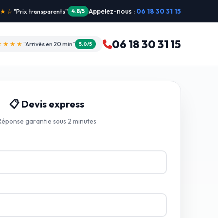
Appelez-nous :
06 18 30 31 15
"Intervention dimanche"
5.0/5
06 18 30 31 15
★★★★
"Arrivés en 20 min"
5.0/5
📋 Devis express
Réponse garantie sous 2 minutes