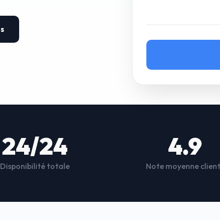
es
24/24
4.9
Disponibilité totale
Note moyenne clien