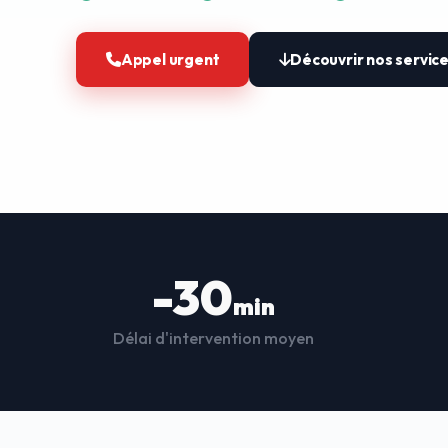
Appel urgent
Découvrir nos servic
-30
min
Délai d'intervention moyen