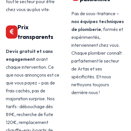
tout le secteur pour être
chez vous au plus vite.
Pas de sous-traitance –
nos équipes techniques
Prix
de plomberie
, formés et
transparents
expérimentés,
interviennent chez vous.
Devis gratuit et sans
Chaque plombier connaît
engagement
avant
parfaitement le secteur
chaque intervention. Ce
de Artas et ses
que nous annonçons est ce
spécificités. Et nous
que vous payez – pas de
nettoyons toujours
frais cachés, pas de
derrière nous !
majoration surprise. Nos
tarifs : débouchage dès
89€, recherche de fuite
120€, remplacement
chauffe-eau à partir de