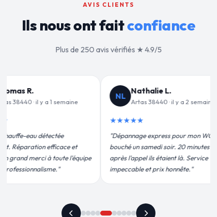
AVIS CLIENTS
Ils nous ont fait
confiance
Plus de 250 avis vérifiés ★ 4.9/5
alie L.
Jean-François C.
JF
 38440 · il y a 2 semaines
Artas 38440 · il y a 3 semaines
★★★★★
 express pour mon WC
"Remplacement de mon chauffe-eau en
medi soir. 20 minutes
moins de 2h. Équipe très pro, devis
ils étaient là. Service
conforme, chantier propre. Je
t prix honnête."
recommande vivement."