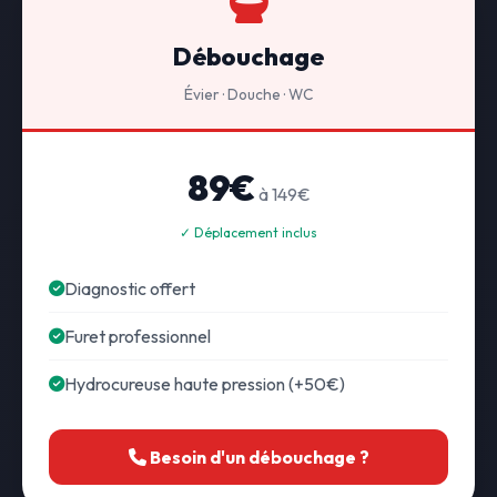
Débouchage
Évier · Douche · WC
89€
à 149€
✓ Déplacement inclus
Diagnostic offert
Furet professionnel
Hydrocureuse haute pression (+50€)
Besoin d'un débouchage ?