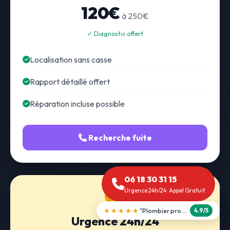
120€
à 250€
✓ Diagnostic offert
Localisation sans casse
Rapport détaillé offert
Réparation incluse possible
Recherche fuite
06 18 30 31 15
Urgence 24h/24 · Appel Gratuit
★★★★★
"Débouchage WC en 30 min"
5.0/5
Urgence 24h/24