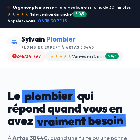
Urgence plomberie
– Intervention en moins de 30 minutes
★★★★★
"Je recommande !"
4.9/5
Appelez-nous :
06 18 30 31 15
Sylvain
Plombier
PLOMBIER EXPERT À
ARTAS 38440
24h/24 · 7j/7
★★★★☆
"Devis gratuit"
4.8/5
plombier
Le
qui
répond quand vous en
vraiment besoin
avez
À
Artas 38440
, quand une fuite ou une panne