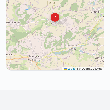
📍
Leaflet
|
© OpenStreetMap