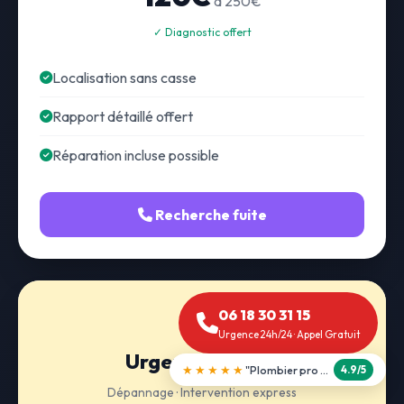
à 250€
✓ Diagnostic offert
Localisation sans casse
Rapport détaillé offert
Réparation incluse possible
Recherche fuite
06 18 30 31 15
Urgence 24h/24 · Appel Gratuit
Urgence 24h/24
★★★★★
"Débouchage WC en 30 min"
5.0/5
Dépannage · Intervention express