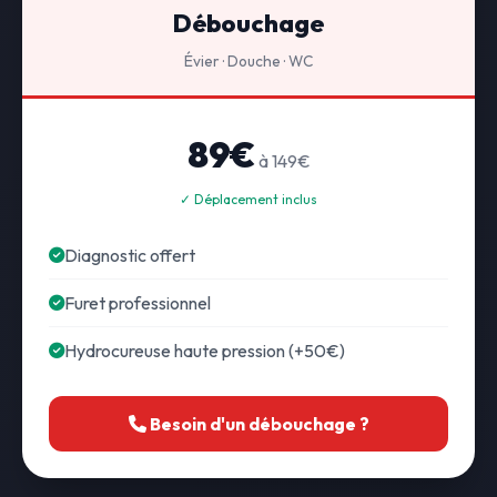
Débouchage
Évier · Douche · WC
89€
à 149€
✓ Déplacement inclus
Diagnostic offert
Furet professionnel
Hydrocureuse haute pression (+50€)
Besoin d'un débouchage ?