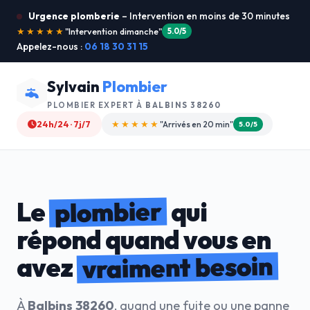
Urgence plomberie
– Intervention en moins de 30 minutes
★★★★★
"Je recommande !"
4.9/5
Appelez-nous :
06 18 30 31 15
Sylvain
Plombier
PLOMBIER EXPERT À
BALBINS 38260
24h/24 · 7j/7
★★★★☆
"Devis gratuit"
4.8/5
plombier
Le
qui
répond quand vous en
vraiment besoin
avez
À
Balbins 38260
, quand une fuite ou une panne