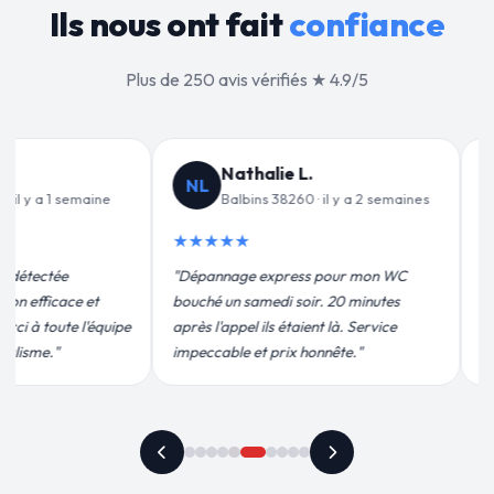
Ils nous ont fait
confiance
Plus de 250 avis vérifiés ★ 4.9/5
 L.
Jean-François C.
JF
60 · il y a 2 semaines
Balbins 38260 · il y a 3 semaines
★★★★★
ess pour mon WC
"Remplacement de mon chauffe-eau en
soir. 20 minutes
moins de 2h. Équipe très pro, devis
aient là. Service
conforme, chantier propre. Je
 honnête."
recommande vivement."