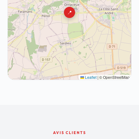
📍
Leaflet
|
© OpenStreetMap
AVIS CLIENTS