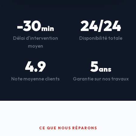
-30
24/24
min
Délai d'intervention
Disponibilité totale
moyen
4.9
5
ans
Note moyenne clients
Garantie sur nos travaux
CE QUE NOUS RÉPARONS