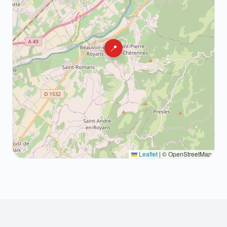
📍
Leaflet
|
© OpenStreetMap