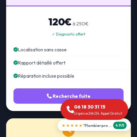
120€
à 250€
✓ Diagnostic offert
Localisation sans casse
Rapport détaillé offert
Réparation incluse possible
Recherche fuite
06 18 30 31 15
Urgence 24h/24 · Appel Gratuit
★★★★★
"Débouchage WC en 30 min"
5.0/5