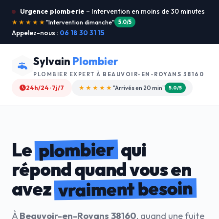
Urgence plomberie
– Intervention en moins de 30 minutes
★★★★★
"Je recommande !"
4.9/5
Appelez-nous :
06 18 30 31 15
Sylvain
Plombier
PLOMBIER EXPERT À
BEAUVOIR-EN-ROYANS 38160
24h/24 · 7j/7
★★★★☆
"Devis gratuit"
4.8/5
plombier
Le
qui
répond quand vous en
vraiment besoin
avez
À
Beauvoir-en-Royans 38160
, quand une fuite