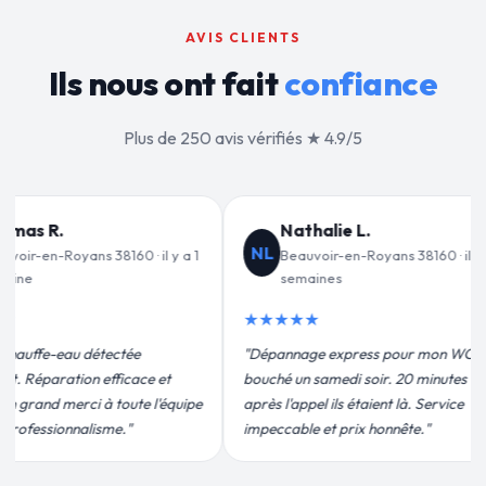
AVIS CLIENTS
Ils nous ont fait
confiance
Plus de 250 avis vérifiés ★ 4.9/5
ie L.
Jean-François C.
JF
r-en-Royans 38160 · il y a 2
Beauvoir-en-Royans 38160 · il y a 3
es
semaines
★★★★★
express pour mon WC
"Remplacement de mon chauffe-eau en
medi soir. 20 minutes
moins de 2h. Équipe très pro, devis
ils étaient là. Service
conforme, chantier propre. Je
t prix honnête."
recommande vivement."