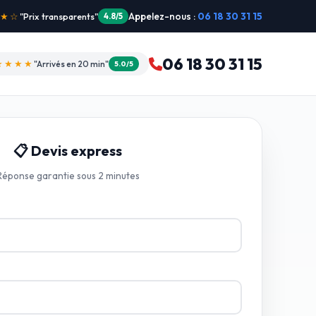
Appelez-nous :
06 18 30 31 15
"Intervention dimanche"
5.0/5
06 18 30 31 15
★★★★
"Arrivés en 20 min"
5.0/5
📋 Devis express
Réponse garantie sous 2 minutes