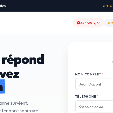
utes
★★★★★
24h/24 · 7j/7
★
 répond
avez
NOM COMPLET
*
n
TÉLÉPHONE
*
anne survient,
ntenance sanitaire