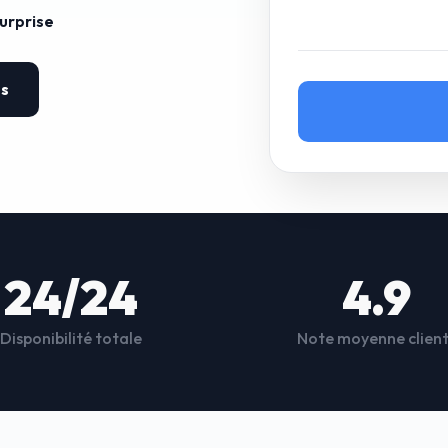
surprise
es
24/24
4.9
Disponibilité totale
Note moyenne clien