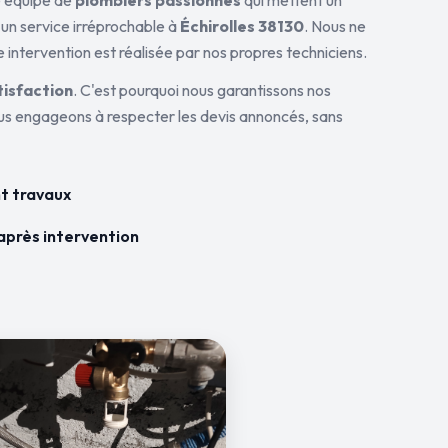
ne équipe de
plombiers passionnés
qui mettent un
 un service irréprochable à
Échirolles 38130
. Nous ne
 intervention est réalisée par nos propres techniciens.
tisfaction
. C'est pourquoi nous garantissons nos
ous engageons à respecter les devis annoncés, sans
t travaux
après intervention