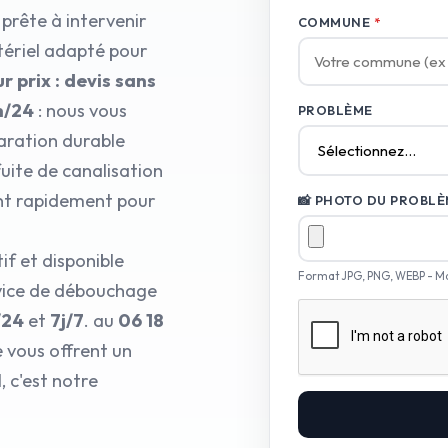
 prête à intervenir
COMMUNE
*
tériel adapté pour
r prix : devis sans
h/24
: nous vous
PROBLÈME
aration durable
fuite de canalisation
ent rapidement pour
📸 PHOTO DU PROBLÈM
if et disponible
Format JPG, PNG, WEBP - M
vice de débouchage
/24
et
7j/7
. au
06 18
 vous offrent un
 c'est notre