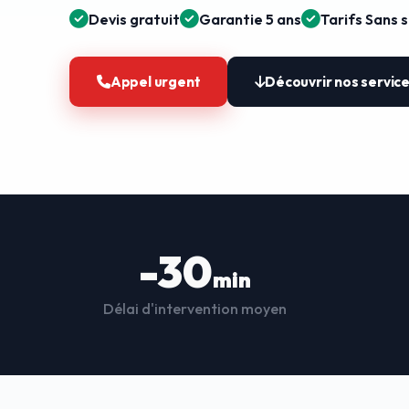
Devis gratuit
Garantie 5 ans
Tarifs Sans 
Appel urgent
Découvrir nos servic
-30
min
Délai d'intervention moyen