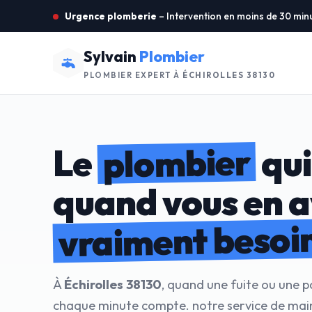
Urgence plomberie
– Intervention en moins de 30 min
Sylvain
Plombier
PLOMBIER EXPERT À
ÉCHIROLLES 38130
plombier
Le
qui
quand vous en 
vraiment besoi
À
Échirolles 38130
, quand une fuite ou une p
chaque minute compte. notre service de mai