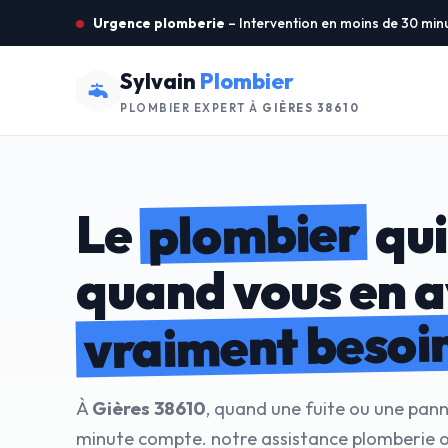
Urgence plomberie
– Intervention en moins de 30 min
Sylvain
Plombier
PLOMBIER EXPERT À
GIÈRES 38610
plombier
Le
qui
quand vous en 
vraiment besoi
À
Gières 38610
, quand une fuite ou une pann
minute compte. notre assistance plomberie o