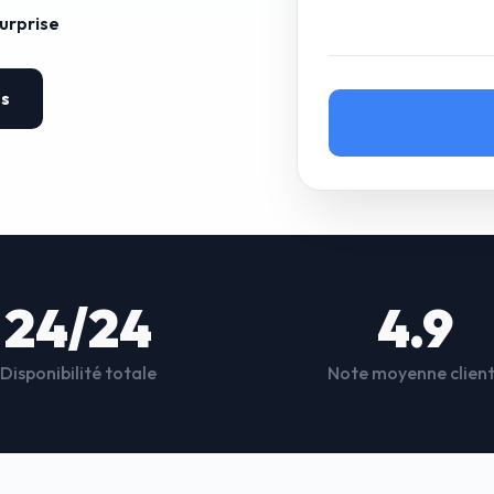
surprise
es
24/24
4.9
Disponibilité totale
Note moyenne clien