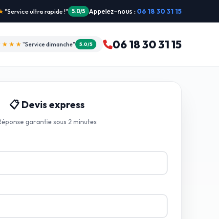
Appelez-nous :
06 18 30 31 15
Plombier professionnel"
4.9/5
06 18 30 31 15
★★★★
"Service dimanche"
5.0/5
📋 Devis express
Réponse garantie sous 2 minutes