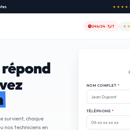
utes
★★★★★
"
24h/24 · 7j/7
★
 répond
avez
NOM COMPLET
*
n
TÉLÉPHONE
*
e survient, chaque
u nos techniciens en