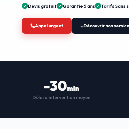
Devis gratuit
Garantie 5 ans
Tarifs Sans 
Appel urgent
Découvrir nos servic
-30
min
Délai d'intervention moyen