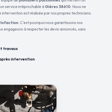
ne équipe de
plombiers passionnés
qui mettent un
 un service irréprochable à
Gières 38610
. Nous ne
 intervention est réalisée par nos propres techniciens.
tisfaction
. C'est pourquoi nous garantissons nos
ous engageons à respecter les devis annoncés, sans
t travaux
après intervention