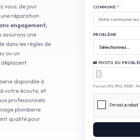
z vous, de jour
COMMUNE
*
 une réparation
s sans engagement,
s assurons une
PROBLÈME
e dans les règles de
au ou un
 déplacent
📸 PHOTO DU PROBLÈM
berie disponible à
Format JPG, PNG, WEBP - M
à votre écoute, et
 nos professionnels
annage plomberie
ent qualité pour