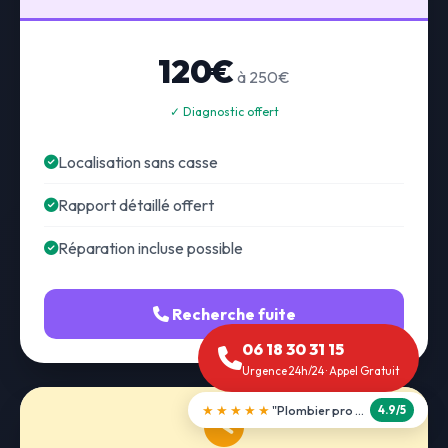
120€
à 250€
✓ Diagnostic offert
Localisation sans casse
Rapport détaillé offert
Réparation incluse possible
Recherche fuite
06 18 30 31 15
Urgence 24h/24 · Appel Gratuit
★★★★★
"Débouchage WC en 30 min"
5.0/5