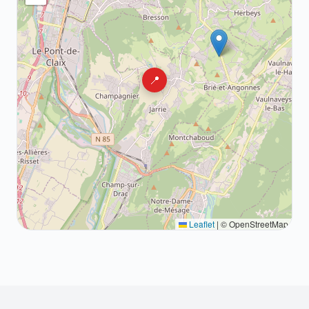
📍
Leaflet
|
© OpenStreetMap