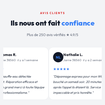
AVIS CLIENTS
Ils nous ont fait
confiance
Plus de 250 avis vérifiés ★ 4.9/5
lie L.
Jean-François C.
JF
 38560 · il y a 2 semaines
Jarrie 38560 · il y a 3 semaines
★★★★★
express pour mon WC
"Remplacement de mon chauffe-eau en
edi soir. 20 minutes
moins de 2h. Équipe très pro, devis
ls étaient là. Service
conforme, chantier propre. Je
 prix honnête."
recommande vivement."