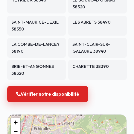
HEYRIEUX 38540
LE BOURG-D'OISANS
38520
SAINT-MAURICE-L'EXIL
LES ABRETS 38490
38550
LA COMBE-DE-LANCEY
SAINT-CLAIR-SUR-
38190
GALAURE 38940
BRIE-ET-ANGONNES
CHARETTE 38390
38320
Vérifier notre disponibilité
+
−