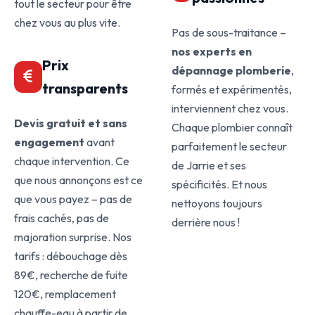
tout le secteur pour être
chez vous au plus vite.
Pas de sous-traitance –
nos experts en
Prix
dépannage plomberie
,
transparents
formés et expérimentés,
interviennent chez vous.
Devis gratuit et sans
Chaque plombier connaît
engagement
avant
parfaitement le secteur
chaque intervention. Ce
de Jarrie et ses
que nous annonçons est ce
spécificités. Et nous
que vous payez – pas de
nettoyons toujours
frais cachés, pas de
derrière nous !
majoration surprise. Nos
tarifs : débouchage dès
89€, recherche de fuite
120€, remplacement
chauffe-eau à partir de