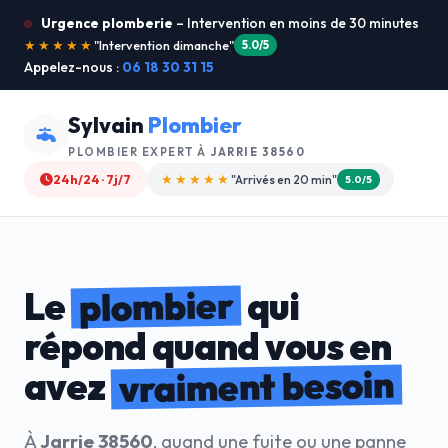
Urgence plomberie
– Intervention en moins de 30 minutes
★★★★★
"Je recommande !"
4.9/5
Appelez-nous :
06 18 30 31 15
Sylvain
Plombier
PLOMBIER EXPERT À
JARRIE 38560
24h/24 · 7j/7
★★★★☆
"Devis gratuit"
4.8/5
plombier
Le
qui
répond quand vous en
vraiment besoin
avez
À
Jarrie 38560
, quand une fuite ou une panne