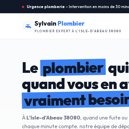
Urgence plomberie
– Intervention en moins de 30 min
Sylvain
Plombier
PLOMBIER EXPERT À
L'ISLE-D'ABEAU 38080
plombier
Le
qui
quand vous en 
vraiment besoi
À
L'Isle-d'Abeau 38080
, quand une fuite ou
chaque minute compte. notre équipe de dép