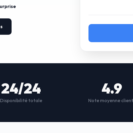
surprise
es
24/24
4.9
Disponibilité totale
Note moyenne clien