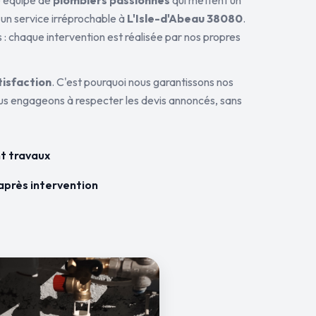
ne équipe de
plombiers passionnés
qui mettent un
 un service irréprochable à
L'Isle-d'Abeau 38080
.
 : chaque intervention est réalisée par nos propres
tisfaction
. C'est pourquoi nous garantissons nos
ous engageons à respecter les devis annoncés, sans
t travaux
après intervention