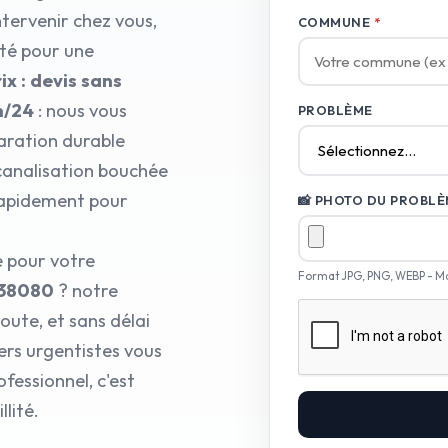
ntervenir chez vous,
COMMUNE
*
pté pour une
ix : devis sans
h/24
: nous vous
PROBLÈME
aration durable
 canalisation bouchée
rapidement pour
📸 PHOTO DU PROBLÈM
e pour votre
Format JPG, PNG, WEBP - M
 38080
? notre
ute, et sans délai
ers urgentistes vous
fessionnel, c'est
lité.