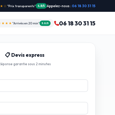
Appelez-nous :
06 18 30 31 15
"Intervention dimanche"
5.0/5
06 18 30 31 15
★★★★
"Arrivés en 20 min"
5.0/5
📋 Devis express
Réponse garantie sous 2 minutes