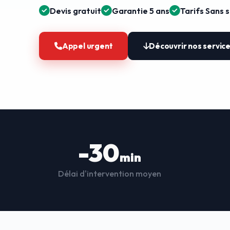
Devis gratuit
Garantie 5 ans
Tarifs Sans 
Appel urgent
Découvrir nos servic
-30
min
Délai d'intervention moyen