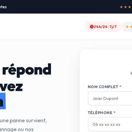
utes
★★★★★
24h/24 · 7j/7
★
 répond
avez
NOM COMPLET
*
n
TÉLÉPHONE
*
 une panne survient,
annage ou nos