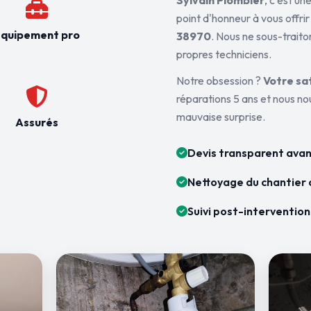
Sylvain Plombier
, c'est u
point d'honneur à vous offrir
quipement pro
38970
. Nous ne sous-traito
propres techniciens.
Notre obsession ?
Votre sa
réparations 5 ans et nous n
mauvaise surprise.
Assurés
Devis transparent avan
Nettoyage du chantier 
Suivi post-intervention