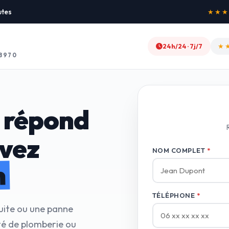
utes
★★★★★
24h/24 · 7j/7
★
8970
 répond
avez
NOM COMPLET
*
n
TÉLÉPHONE
*
uite ou une panne
té de plomberie ou