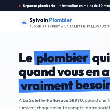
Urgence plomberie
– Intervention en moins de 30 min
Sylvain
Plombier
PLOMBIER EXPERT À
LA SALETTE-FALLAVAUX 3
plombier
Le
qui
quand vous en 
vraiment besoi
À
La Salette-Fallavaux 38970
, quand une f
survient, chaque minute compte. notre socié