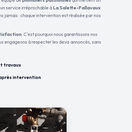
ne équipe de
plombiers passionnés
qui mettent un
 un service irréprochable à
La Salette-Fallavaux
ns jamais : chaque intervention est réalisée par nos
tisfaction
. C'est pourquoi nous garantissons nos
ous engageons à respecter les devis annoncés, sans
t travaux
après intervention