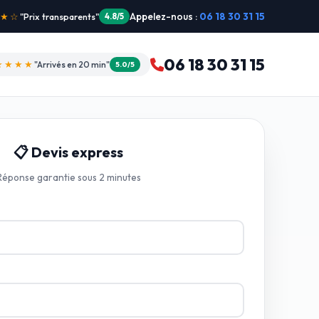
Appelez-nous :
06 18 30 31 15
"Intervention dimanche"
5.0/5
06 18 30 31 15
★★★★
"Arrivés en 20 min"
5.0/5
📋 Devis express
Réponse garantie sous 2 minutes