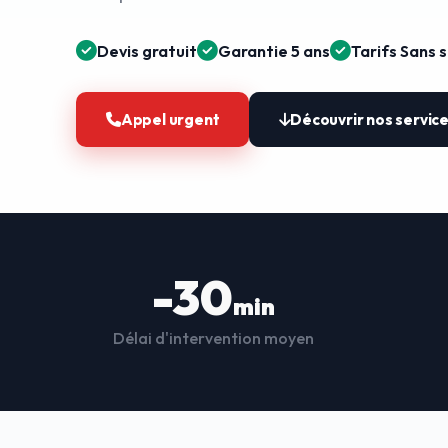
Devis gratuit
Garantie 5 ans
Tarifs Sans 
Appel urgent
Découvrir nos servic
-30
min
Délai d'intervention moyen