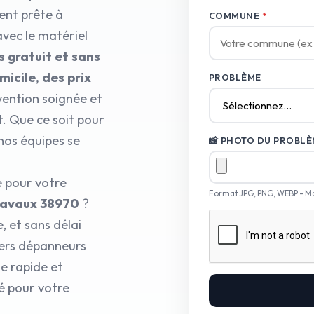
ent prête à
COMMUNE
*
avec le matériel
s gratuit et sans
cile, des prix
PROBLÈME
vention soignée et
t. Que ce soit pour
 nos équipes se
📸 PHOTO DU PROBLÈM
e pour votre
Format JPG, PNG, WEBP - M
lavaux 38970
?
, et sans délai
iers dépanneurs
e rapide et
é pour votre