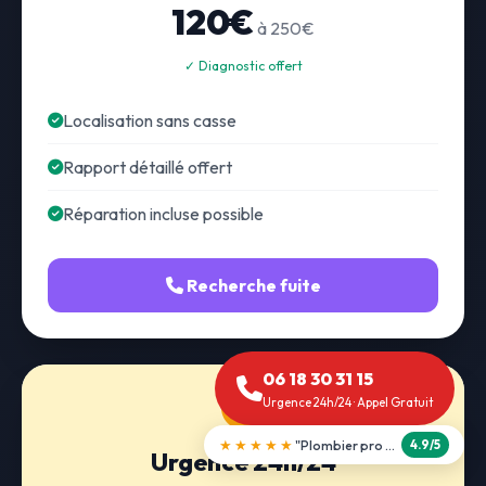
120€
à 250€
✓ Diagnostic offert
Localisation sans casse
Rapport détaillé offert
Réparation incluse possible
Recherche fuite
06 18 30 31 15
Urgence 24h/24 · Appel Gratuit
★★★★★
"Débouchage WC en 30 min"
5.0/5
Urgence 24h/24