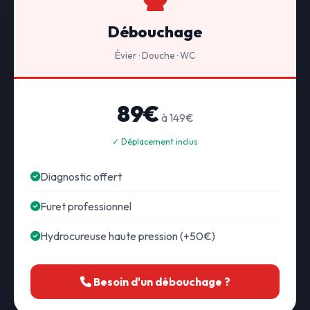
Débouchage
Évier · Douche · WC
89€
à 149€
✓ Déplacement inclus
Diagnostic offert
Furet professionnel
Hydrocureuse haute pression (+50€)
Besoin d'un débouchage ?