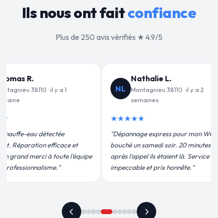
Ils nous ont fait
confiance
Plus de 250 avis vérifiés ★ 4.9/5
alie L.
Jean-François C.
JF
nieu 38110 · il y a 2
Montagnieu 38110 · il y a 3
nes
semaines
★★★★★
express pour mon WC
"Remplacement de mon chauffe-eau en
medi soir. 20 minutes
moins de 2h. Équipe très pro, devis
ils étaient là. Service
conforme, chantier propre. Je
t prix honnête."
recommande vivement."