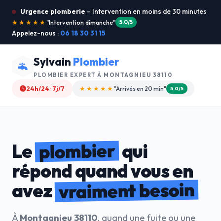
Urgence plomberie
– Intervention en moins de 30 minutes
★★★★★
"Je recommande !"
4.9/5
Appelez-nous :
06 18 30 31 15
Sylvain
Plombier
PLOMBIER EXPERT À
MONTAGNIEU 38110
24h/24 · 7j/7
★★★★☆
"Devis gratuit"
4.8/5
plombier
Le
qui
répond quand vous en
vraiment besoin
avez
À
Montagnieu 38110
, quand une fuite ou une