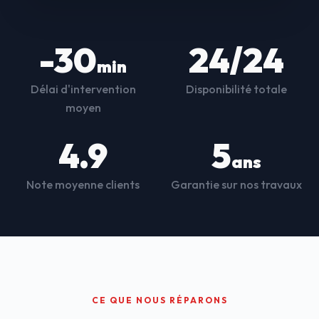
-30
24/24
min
Délai d'intervention
Disponibilité totale
moyen
4.9
5
ans
Note moyenne clients
Garantie sur nos travaux
CE QUE NOUS RÉPARONS