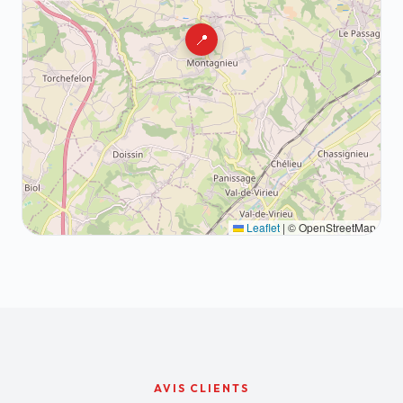
📍
Leaflet
|
© OpenStreetMap
AVIS CLIENTS